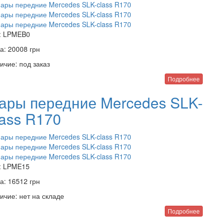
:
LPMEB0
а:
20008
грн
ичие:
под заказ
Подробнее
ары передние Mercedes SLK-
lass R170
:
LPME15
а:
16512
грн
ичие:
нет на складе
Подробнее