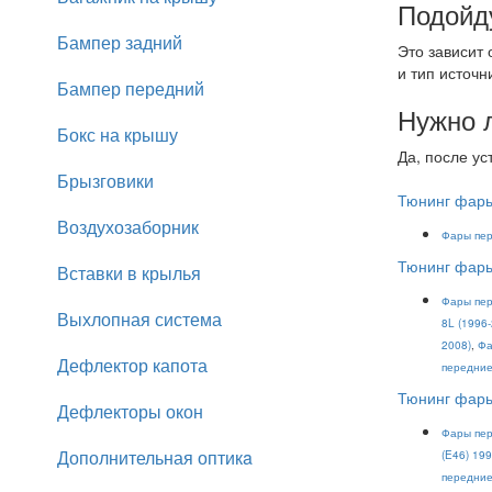
Подойд
Бампер задний
Это зависит
и тип источн
Бампер передний
Нужно 
Бокс на крышу
Да, после ус
Брызговики
Тюнинг фары
Воздухозаборник
Фары пер
Тюнинг фары
Вставки в крылья
Фары пер
Выхлопная система
8L (1996
2008)
,
Фа
Дефлектор капота
передние
Тюнинг фар
Дефлекторы окон
Фары пер
Дополнительная оптикa
(E46) 19
передние