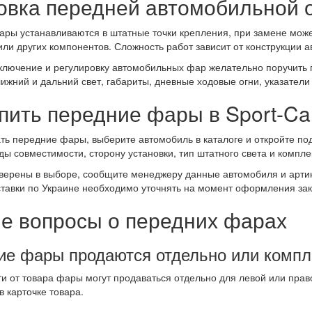
овка передней автомобильной 
ары устанавливаются в штатные точки крепления, при замене може
ли других компонентов. Сложность работ зависит от конструкции 
ключение и регулировку автомобильных фар желательно поручить
ижний и дальний свет, габариты, дневные ходовые огни, указатели
упить передние фары в Sport-Ca
ать передние фары, выберите автомобиль в каталоге и откройте п
ды совместимости, сторону установки, тип штатного света и компл
верены в выборе, сообщите менеджеру данные автомобиля и артику
ставки по Украине необходимо уточнять на момент оформления зак
е вопросы о передних фарах
ие фары продаются отдельно или комп
ти от товара фары могут продаваться отдельно для левой или прав
в карточке товара.