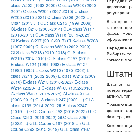
Передние 
class W202 (1993-2000)
C-class W203 (2000-
дорожную р
2007)
C-class W204 (2007-2015)
C-class
регулировка
W205 (2015-2021)
C-class W206 (2022-...)
В интернет-
Citan (2013-...)
CL-class C215 (1999-2006)
каталоге пр
CL-class C216 (2005-2014)
CLA-class W117
фары, моде
(2013-2019)
CLA-class W118 (2019-2025)
оформление
CLK-class W207 (2010-2017)
CLK-class W208
(1997-2002)
CLK-class W209 (2002-2009)
Передние 
CLS-class W218 (2010-2018)
CLS-class
Выбирать то
W219 (2004-2010)
CLS-class С257 (2019-...)
совместимос
E-class W124 (1985-1993)
E-class W124
Штатн
(1993-1995)
E-class W210 (1995-2002)
E-
class W211 (2002-2009)
E-class W212 (2009-
2016)
E-class W213 (2016-2022)
E-class
Штатная по 
W214 (2023-...)
G-class W463 (1992-2018)
потери герм
G-class W463 (2018-2025)
GL-class X164
артикул, тип
(2006-2012)
GLA-class H247 (2020-...)
GLA-
Тюнинговы
class X156 (2014-2020)
GLB-class X247
дневные ход
(2019-...)
GLC Coupe C253 (2016-2022)
GLC-
бампера, кап
Class X253 (2016-2022)
GLC-Class X254
(2022-...)
GLE Coupe C167 (2019-...)
GLE
Комплектаци
Coupe C292 (2015-2019)
GLE-class V167
штатные ком