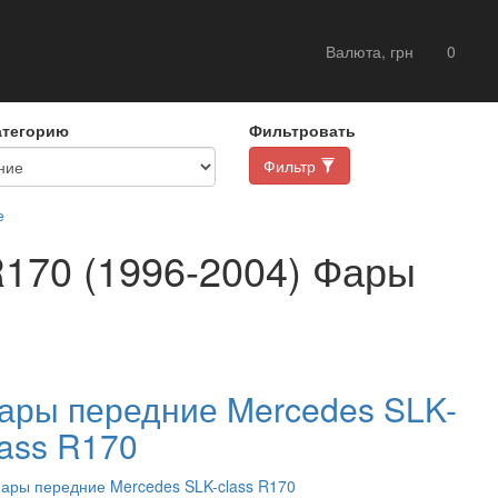
Валюта, грн
0
атегорию
Фильтровать
Фильтр
е
170 (1996-2004) Фары
ары передние Mercedes SLK-
lass R170