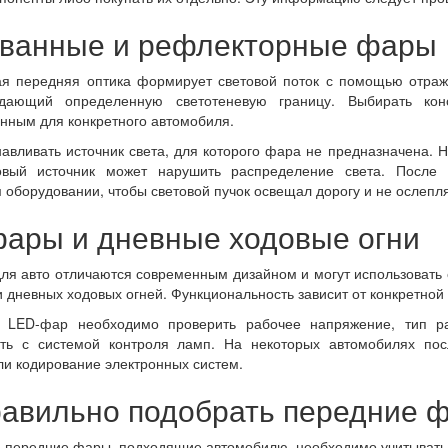
ванные и рефлекторные фары
я передняя оптика формирует световой поток с помощью отраж
здающий определенную светотеневую границу. Выбирать кон
нным для конкретного автомобиля.
навливать источник света, для которого фара не предназначена.
овый источник может нарушить распределение света. После
 оборудовании, чтобы световой пучок освещал дорогу и не ослепл
ары и дневные ходовые огни
ля авто отличаются современным дизайном и могут использовать 
 дневных ходовых огней. Функциональность зависит от конкретной
 LED-фар необходимо проверить рабочее напряжение, тип раз
ть с системой контроля ламп. На некоторых автомобилях пос
ли кодирование электронных систем.
равильно подобрать передние 
ь передние фары, подходящие автомобилю, необходимо учитывать