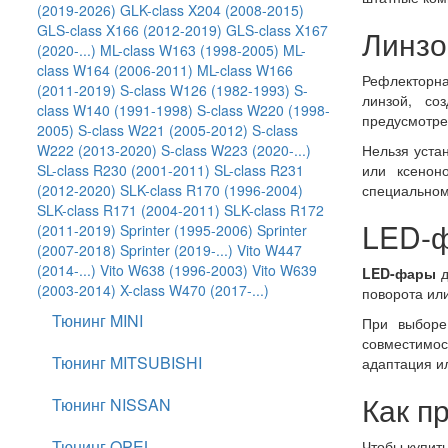
(2019-2026)
GLK-class X204 (2008-2015)
GLS-class X166 (2012-2019)
GLS-class X167
Линзо
(2020-...)
ML-class W163 (1998-2005)
ML-
class W164 (2006-2011)
ML-class W166
Рефлекторна
(2011-2019)
S-class W126 (1982-1993)
S-
линзой, со
class W140 (1991-1998)
S-class W220 (1998-
предусмотре
2005)
S-class W221 (2005-2012)
S-class
W222 (2013-2020)
S-class W223 (2020-...)
Нельзя уста
SL-class R230 (2001-2011)
SL-class R231
или ксенон
(2012-2020)
SLK-class R170 (1996-2004)
специальном
SLK-class R171 (2004-2011)
SLK-class R172
LED-ф
(2011-2019)
Sprinter (1995-2006)
Sprinter
(2007-2018)
Sprinter (2019-...)
Vito W447
(2014-...)
Vito W638 (1996-2003)
Vito W639
LED-фары
д
(2003-2014)
X-class W470 (2017-...)
поворота или
Тюнинг MINI
При выборе
совместимос
Тюнинг MITSUBISHI
адаптация и
Как п
Тюнинг NISSAN
Тюнинг OPEL
Чтобы купит