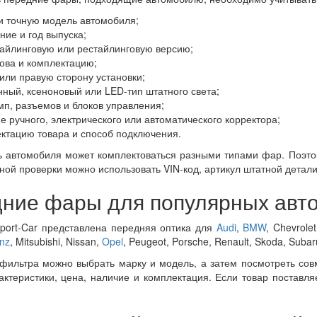
и точную модель автомобиля;
ние и год выпуска;
айлинговую или рестайлинговую версию;
зова и комплектацию;
или правую сторону установки;
нный, ксеноновый или LED-тип штатного света;
мп, разъемов и блоков управления;
е ручного, электрического или автоматического корректора;
ктацию товара и способ подключения.
 автомобиля может комплектоваться разными типами фар. Поэтом
ной проверки можно использовать VIN-код, артикул штатной детал
ние фары для популярных авт
Sport-Car представлена передняя оптика для
Audi
,
BMW
, Chevrole
nz
, Mitsubishi, Nissan,
Opel
, Peugeot, Porsche, Renault, Skoda, Suba
ильтра можно выбрать марку и модель, а затем посмотреть сов
рактеристики, цена, наличие и комплектация. Если товар поставля