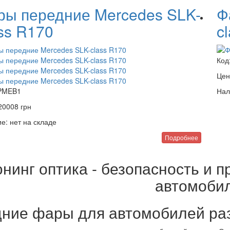
ры передние Mercedes SLK-
Ф
ss R170
c
Код
Цен
PMEB1
Нал
20008
грн
е:
нет на складе
Подробнее
нинг оптика - безопасность и 
автомоби
ние фары для автомобилей ра