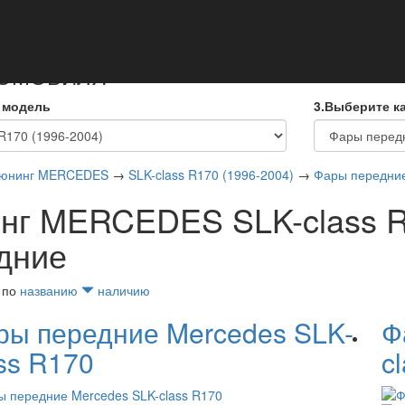
кты
ТОМОБИЛЯ
 модель
3.Выберите к
юнинг MERCEDES
→
SLK-class R170 (1996-2004)
→
Фары передни
нг MERCEDES SLK-class R
дние
 по
названию
наличию
ры передние Mercedes SLK-
Ф
ss R170
c