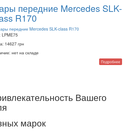
ары передние Mercedes SLK-
lass R170
:
LPME75
а:
14627
грн
ичие:
нет на складе
Подробнее
привлекательность Вашего
ля
зных марок