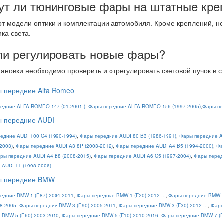
ут ли тюнинговые фары на штатные кре
 от модели оптики и комплектации автомобиля. Кроме креплений, н
ика света.
ли регулировать новые фары?
тановки необходимо проверить и отрегулировать световой пучок в 
 передние Alfa Romeo
едние ALFA ROMEO 147 (01.2001-)
,
Фары передние ALFA ROMEO 156 (1997-2005)
,
Фары пе
 передние AUDI
едние AUDI 100 C4 (1990-1994)
,
Фары передние AUDI 80 B3 (1986-1991)
,
Фары передние A
-2003)
,
Фары передние AUDI A3 8P (2003-2012)
,
Фары передние AUDI A4 B5 (1994-2000)
,
Фа
ры передние AUDI A4 B8 (2008-2015)
,
Фары передние AUDI A6 C5 (1997-2004)
,
Фары перед
 AUDI TT (1998-2006)
ы передние BMW
едние BMW 1 (E87) 2004-2011
,
Фары передние BMW 1 (F20) 2012-...
,
Фары передние BMW 3
98-2005
,
Фары передние BMW 3 (E90) 2005-2011
,
Фары передние BMW 3 (F30) 2012-..
,
Фары
 BMW 5 (E60) 2003-2010
,
Фары передние BMW 5 (F10) 2010-2016
,
Фары передние BMW 7 (E