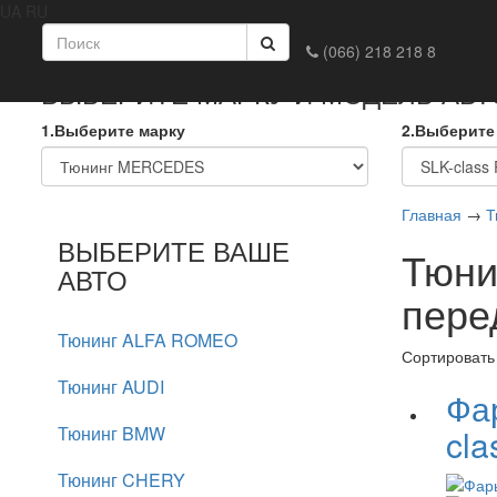
UA
RU
Главная
Доставка и оплата
Обмен и возврат
Конта
(066) 218 218 8
ВЫБЕРИТЕ МАРКУ И МОДЕЛЬ АВ
1.Выберите марку
2.Выберите
Главная
→
Т
ВЫБЕРИТЕ ВАШЕ
Тюни
АВТО
пере
Тюнинг ALFA ROMEO
Сортировать
Тюнинг AUDI
Фа
Тюнинг BMW
cla
Тюнинг CHERY