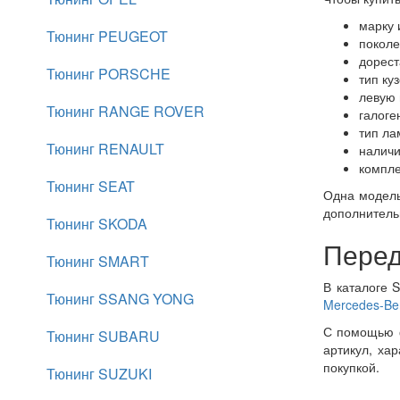
марку 
Тюнинг PEUGEOT
поколе
дорест
Тюнинг PORSCHE
тип ку
левую 
Тюнинг RANGE ROVER
галоге
тип ла
Тюнинг RENAULT
наличи
компле
Тюнинг SEAT
Одна модель
дополнитель
Тюнинг SKODA
Перед
Тюнинг SMART
В каталоге 
Тюнинг SSANG YONG
Mercedes-Be
С помощью ф
Тюнинг SUBARU
артикул, ха
покупкой.
Тюнинг SUZUKI