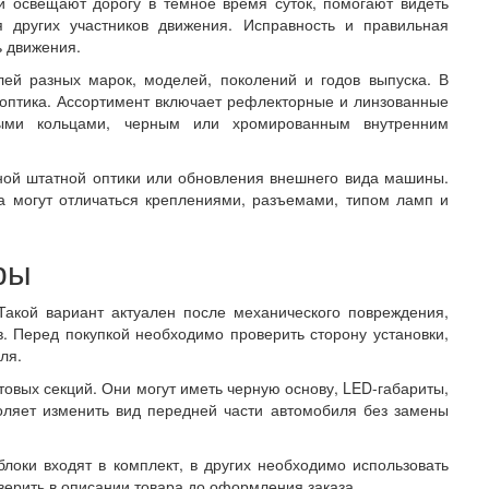
 освещают дорогу в темное время суток, помогают видеть
 других участников движения. Исправность и правильная
ь движения.
ей разных марок, моделей, поколений и годов выпуска. В
я оптика. Ассортимент включает рефлекторные и линзованные
ыми кольцами, черным или хромированным внутренним
ой штатной оптики или обновления внешнего вида машины.
а могут отличаться креплениями, разъемами, типом ламп и
ры
Такой вариант актуален после механического повреждения,
в. Перед покупкой необходимо проверить сторону установки,
ля.
товых секций. Они могут иметь черную основу, LED-габариты,
оляет изменить вид передней части автомобиля без замены
оки входят в комплект, в других необходимо использовать
ерить в описании товара до оформления заказа.