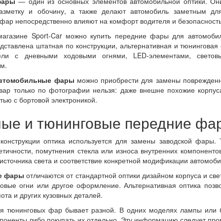
фары
— один из основных элементов автомобильной оптики. Они
азметку и обочину, а также делают автомобиль заметным для
 фар непосредственно влияют на комфорт водителя и безопасност
магазине Sport-Car можно купить передние фары для автомобил
едставлена штатная по конструкции, альтернативная и тюнингова
ли с дневными ходовыми огнями, LED-элементами, светов
м.
автомобильные фары
можно приобрести для замены поврежденн
вар только по фотографии нельзя: даже внешне похожие корпус
тью с бортовой электроникой.
ые и тюнинговые передние фа
конструкции оптика используется для замены заводской фары. 
етичности, помутнения стекла или износа внутренних компоненто
 источника света и соответствие конкретной модификации автомоби
е фары
отличаются от стандартной оптики дизайном корпуса и све
овые огни или другое оформление. Альтернативная оптика позв
ота и других кузовных деталей.
я тюнинговых фар бывает разной. В одних моделях лампы или бл
поненты либо покупать их отдельно. Эту информацию следует пров