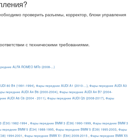
пления?
еобходимо проверить разъемы, корректор, блоки управления
соответствии с техническими требованиями.
редние ALFA ROMEO MiTo (2008-...)
UDI 80 B4 (1991-1994)
,
Фары передние AUDI A1 (2010-...)
,
Фары передние AUDI A3
ры передние AUDI A4 B6 (2000-2004)
,
Фары передние AUDI A4 B7 (2004-
ние AUDI A6 C6 (2004 - 2011)
,
Фары передние AUDI Q5 (2008-2017)
,
Фары
 (E30) 1982-1994
,
Фары передние BMW 3 (E36) 1990-1999
,
Фары передние BMW 3
 передние BMW 5 (E34) 1988-1995
,
Фары передние BMW 5 (E39) 1995-2003
,
Фары
38) 1994-2001
,
Фары передние BMW X1 (E84) 2009-2015
,
Фары передние BMW X5