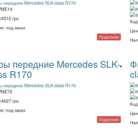
PME14
16512
грн
Код
е:
под заказ
Цен
Подробнее
Нал
ры передние Mercedes SLK-
Ф
ss R170
c
PME76
14627
грн
Код
е:
под заказ
Цен
Подробнее
Нал