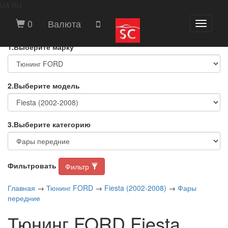
UA
RU
ВЫБЕРИТЕ МАРКУ И МОДЕЛЬ
0
Валюта
Toggle
АВТОМОБИЛЯ
navigati
1.Выберите марку
2.Выберите модель
3.Выберите категорию
Фильтровать
Фильтр
Главная
→
Тюнинг FORD
→
Fiesta (2002-2008)
→
Фары
передние
Тюнинг FORD Fiesta