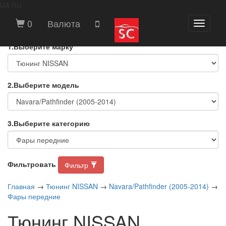
UA
RU
ВЫБЕРИТЕ МАРКУ И МОДЕЛЬ
0
Валюта
Toggle
АВТОМОБИЛЯ
navigati
1.Выберите марку
2.Выберите модель
3.Выберите категорию
Фильтровать
Фильтр
Главная
→
Тюнинг NISSAN
→
Navara/Pathfinder (2005-2014)
→
Фары передние
Тюнинг NISSAN