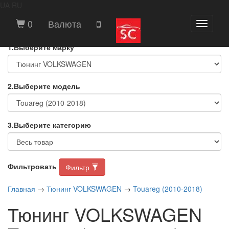
UA
RU
ВЫБЕРИТЕ МАРКУ И МОДЕЛЬ
0
Валюта
Toggle
АВТОМОБИЛЯ
navigati
1.Выберите марку
2.Выберите модель
3.Выберите категорию
Фильтровать
Фильтр
Главная
→
Тюнинг VOLKSWAGEN
→
Touareg (2010-2018)
Тюнинг VOLKSWAGEN