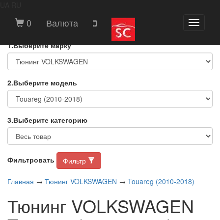
UA
RU
ВЫБЕРИТЕ МАРКУ И МОДЕЛЬ
0
Валюта
Toggle
АВТОМОБИЛЯ
navigati
1.Выберите марку
2.Выберите модель
3.Выберите категорию
Фильтровать
Фильтр
Главная
→
Тюнинг VOLKSWAGEN
→
Touareg (2010-2018)
Тюнинг VOLKSWAGEN