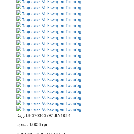
Код:
BR370303+97BLY193K
Цена:
12953
грн
Наличие:
есть на складе