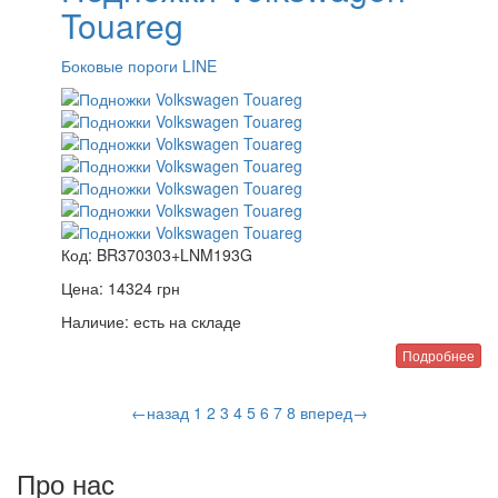
Touareg
Боковые пороги LINE
Код:
BR370303+LNM193G
Цена:
14324
грн
Наличие:
есть на складе
Подробнее
←назад
1
2
3
4
5
6
7
8
вперед→
Про нас