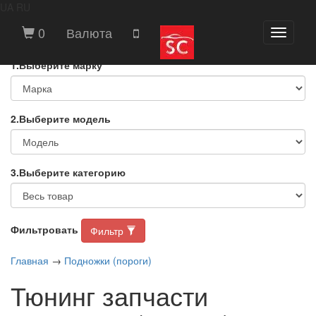
UA
RU
ВЫБЕРИТЕ МАРКУ И МОДЕЛЬ
0
Валюта
Toggle
АВТОМОБИЛЯ
navigati
1.Выберите марку
2.Выберите модель
3.Выберите категорию
Фильтровать
Фильтр
Главная
→
Подножки (пороги)
Тюнинг запчасти