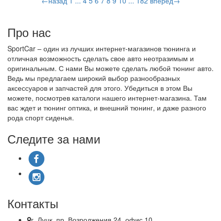
←назад
1
...
4
5
6
7
8
9
10
...
182
вперед→
Про нас
SportCar – один из лучших интернет-магазинов тюнинга и
отличная возможность сделать свое авто неотразимым и
оригинальным. С нами Вы можете сделать любой тюнинг авто.
Ведь мы предлагаем широкий выбор разнообразных
аксессуаров и запчастей для этого. Убедиться в этом Вы
можете, посмотрев каталоги нашего интернет-магазина. Там
вас ждет и тюнинг оптика, и внешний тюнинг, и даже разного
рода спорт сиденья.
Следите за нами
Контакты
г. Луцк, пр. Возроджения 24, офис 10