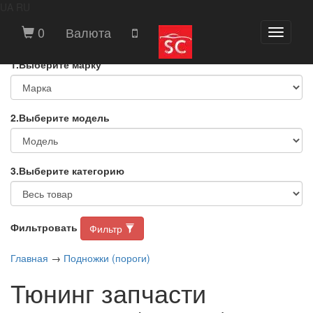
UA
RU
ВЫБЕРИТЕ МАРКУ И МОДЕЛЬ
0
Валюта
Toggle
АВТОМОБИЛЯ
navigati
1.Выберите марку
2.Выберите модель
3.Выберите категорию
Фильтровать
Фильтр
Главная
→
Подножки (пороги)
Тюнинг запчасти