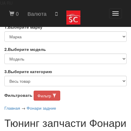
UA
RU
ВЫБЕРИТЕ МАРКУ И МОДЕЛЬ
0
Валюта
Toggle
АВТОМОБИЛЯ
navigati
1.Выберите марку
2.Выберите модель
3.Выберите категорию
Фильтровать
Фильтр
Главная
→
Фонари задние
Тюнинг запчасти Фонари