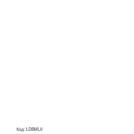
Код:
LDBML0