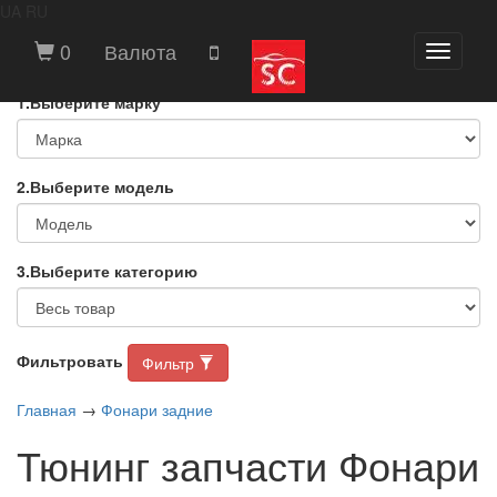
UA
RU
ВЫБЕРИТЕ МАРКУ И МОДЕЛЬ
0
Валюта
Toggle
АВТОМОБИЛЯ
navigati
1.Выберите марку
2.Выберите модель
3.Выберите категорию
Фильтровать
Фильтр
Главная
→
Фонари задние
Тюнинг запчасти Фонари