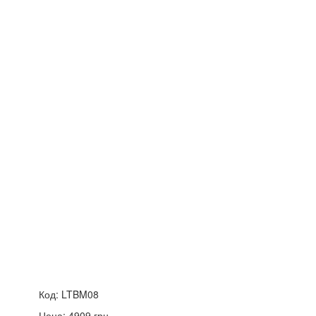
Код:
LTBM08
Цена:
4909
грн