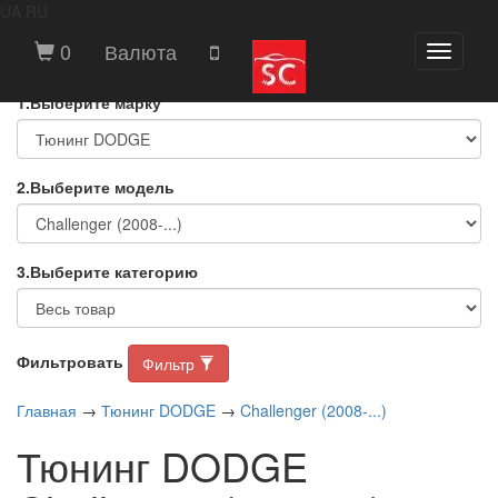
UA
RU
ВЫБЕРИТЕ МАРКУ И МОДЕЛЬ
0
Валюта
Toggle
АВТОМОБИЛЯ
navigati
1.Выберите марку
2.Выберите модель
3.Выберите категорию
Фильтровать
Фильтр
Главная
→
Тюнинг DODGE
→
Challenger (2008-...)
Тюнинг DODGE