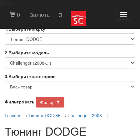
UA
RU
ВЫБЕРИТЕ МАРКУ И МОДЕЛЬ
0
Валюта
Toggle
АВТОМОБИЛЯ
navigati
1.Выберите марку
2.Выберите модель
3.Выберите категорию
Фильтровать
Фильтр
Главная
→
Тюнинг DODGE
→
Challenger (2008-...)
Тюнинг DODGE