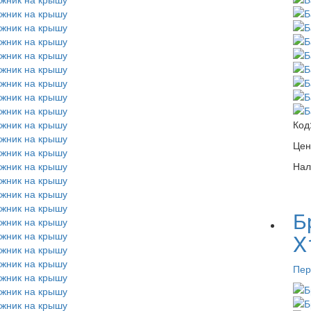
Код
Цен
Нал
Б
X
Пер