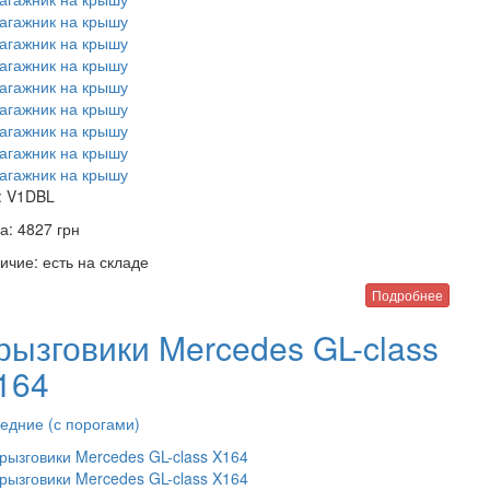
:
V1DBL
а:
4827
грн
ичие:
есть на складе
Подробнее
рызговики Mercedes GL-class
164
едние (с порогами)