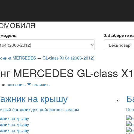
кты
ТОМОБИЛЯ
 модель
3.Выберите к
юнинг MERCEDES
→
GL-class X164 (2006-2012)
нг MERCEDES GL-class X16
 по
названию
наличию
гажник на крышу
Б
чный багажник для рейлингов с замком
Поп