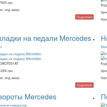
7605
грн
Код
е:
под заказ
Цен
Подробнее
Нал
кладки на педали Mercedes
Н
ат
Мех
CWCP251AT
Код
1284
грн
Цен
е:
под заказ
Нал
Подробнее
вороты Mercedes
П
ители поворотов