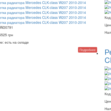
Код
Цен
-W20791
Нал
6525
грн
е:
есть на складе
Р
Подробнее
C
Код
Цен
Нал