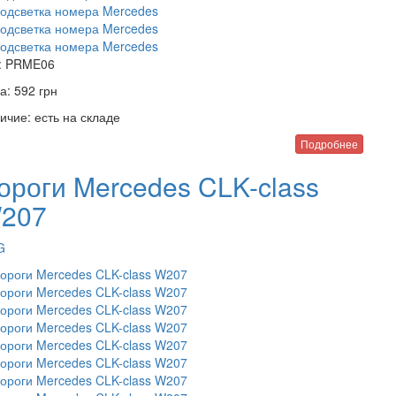
:
PRME06
а:
592
грн
ичие:
есть на складе
Подробнее
ороги Mercedes CLK-class
207
G