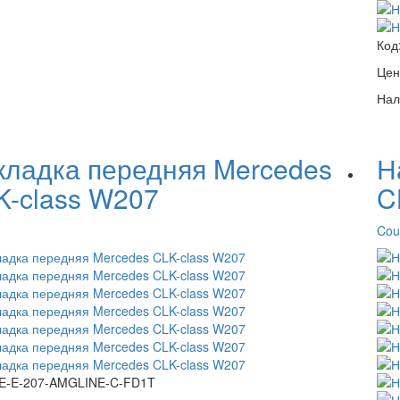
Код
Цен
Нал
кладка передняя Mercedes
Н
K-class W207
C
Cou
E-E-207-AMGLINE-C-FD1T