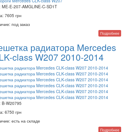
:
ME-E-207-AMGLINE-C-SD1T
а:
7605
грн
ичие:
под заказ
Подробнее
ешетка радиатора Mercedes
LK-class W207 2010-2014
:
B-W20795
а:
6750
грн
ичие:
есть на складе
Подробнее