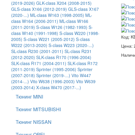
(2019-2026)
GLK-class X204 (2008-2015)
GLS-class X166 (2012-2019)
GLS-class X167
(2020-...)
ML-class W163 (1998-2005)
ML-
class W164 (2006-2011)
ML-class W166
(2011-2019)
S-class W126 (1982-1993)
S-
class W140 (1991-1998)
S-class W220 (1998-
Код:
K
2005)
S-class W221 (2005-2012)
S-class
W222 (2013-2020)
S-class W223 (2020-...)
Цена:
SL-class R230 (2001-2011)
SL-class R231
Наличи
(2012-2020)
SLK-class R170 (1996-2004)
SLK-class R171 (2004-2011)
SLK-class R172
(2011-2019)
Sprinter (1995-2006)
Sprinter
(2007-2018)
Sprinter (2019-...)
Vito W447
(2014-...)
Vito W638 (1996-2003)
Vito W639
(2003-2014)
X-class W470 (2017-...)
Тюнинг MINI
Тюнинг MITSUBISHI
Тюнинг NISSAN
Тюнинг OPEL