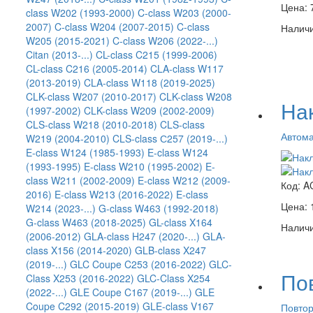
Цена:
class W202 (1993-2000)
C-class W203 (2000-
2007)
C-class W204 (2007-2015)
C-class
Наличи
W205 (2015-2021)
C-class W206 (2022-...)
Citan (2013-...)
CL-class C215 (1999-2006)
CL-class C216 (2005-2014)
CLA-class W117
(2013-2019)
CLA-class W118 (2019-2025)
CLK-class W207 (2010-2017)
CLK-class W208
На
(1997-2002)
CLK-class W209 (2002-2009)
CLS-class W218 (2010-2018)
CLS-class
Автом
W219 (2004-2010)
CLS-class С257 (2019-...)
E-class W124 (1985-1993)
E-class W124
(1993-1995)
E-class W210 (1995-2002)
E-
class W211 (2002-2009)
E-class W212 (2009-
Код:
A
2016)
E-class W213 (2016-2022)
E-class
Цена:
W214 (2023-...)
G-class W463 (1992-2018)
G-class W463 (2018-2025)
GL-class X164
Наличи
(2006-2012)
GLA-class H247 (2020-...)
GLA-
class X156 (2014-2020)
GLB-class X247
(2019-...)
GLC Coupe C253 (2016-2022)
GLC-
По
Class X253 (2016-2022)
GLC-Class X254
(2022-...)
GLE Coupe C167 (2019-...)
GLE
Coupe C292 (2015-2019)
GLE-class V167
Повтор