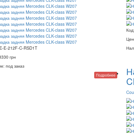
Код
Цен
E-E-212F-C-RSD1T
Нал
3330
грн
е:
под заказ
Н
Подробнее
C
Cou