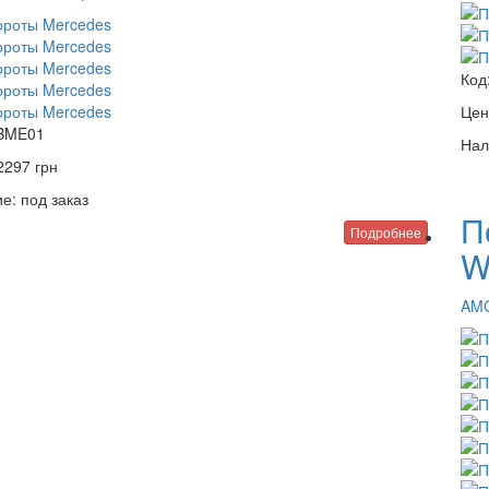
Код
Цен
BME01
Нал
2297
грн
е:
под заказ
П
Подробнее
W
AM