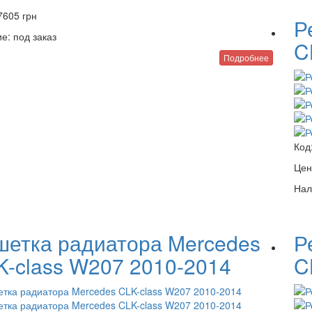
7605
грн
Р
е:
под заказ
C
Подробнее
Код
Цен
Нал
шетка радиатора Mercedes
Р
K-class W207 2010-2014
C