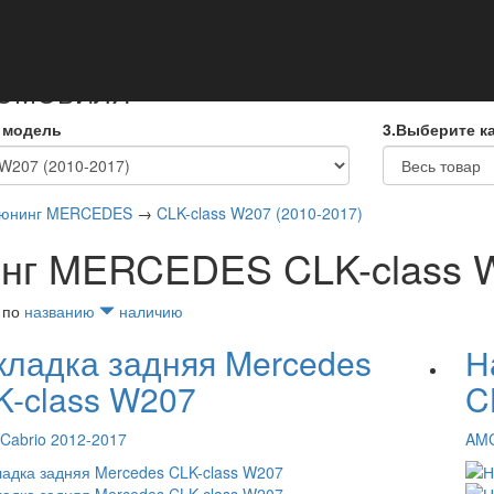
кты
ТОМОБИЛЯ
 модель
3.Выберите к
юнинг MERCEDES
→
CLK-class W207 (2010-2017)
нг MERCEDES CLK-class W
 по
названию
наличию
кладка задняя Mercedes
Н
K-class W207
C
Cabrio 2012-2017
AM