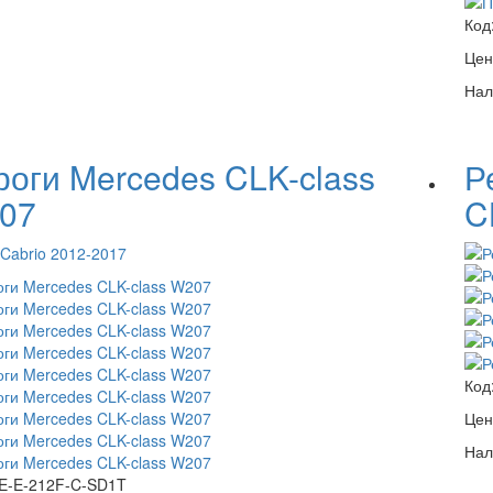
Код
Цен
Нал
роги Mercedes CLK-class
Р
07
C
Cabrio 2012-2017
Код
Цен
Нал
E-E-212F-C-SD1T