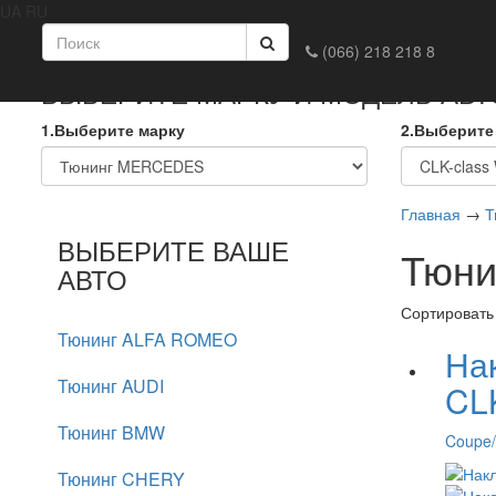
UA
RU
Главная
Доставка и оплата
Обмен и возврат
Конта
(066) 218 218 8
ВЫБЕРИТЕ МАРКУ И МОДЕЛЬ АВ
1.Выберите марку
2.Выберите
Главная
→
Т
ВЫБЕРИТЕ ВАШЕ
Тюни
АВТО
Сортировать
Тюнинг ALFA ROMEO
На
Тюнинг AUDI
CL
Тюнинг BMW
Coupe/
Тюнинг CHERY