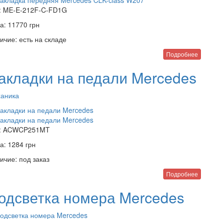
:
ME-E-212F-C-FD1G
а:
11770
грн
ичие:
есть на складе
Подробнее
акладки на педали Mercedes
аника
:
ACWCP251MT
а:
1284
грн
ичие:
под заказ
Подробнее
одсветка номера Mercedes