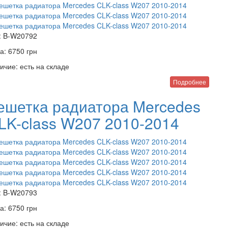
:
B-W20792
а:
6750
грн
ичие:
есть на складе
Подробнее
ешетка радиатора Mercedes
LK-class W207 2010-2014
:
B-W20793
а:
6750
грн
ичие:
есть на складе