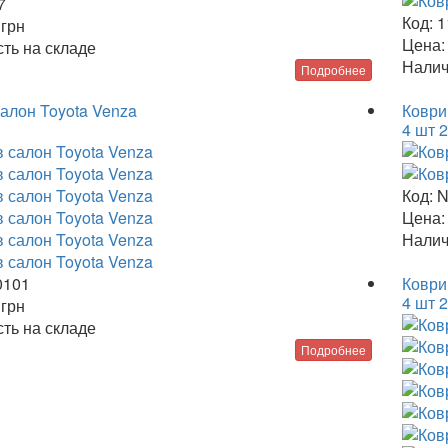
7
Код:
1
5
грн
Цена:
ть на складе
Налич
Подробнее
салон Toyota Venza
Коври
4 шт 
Код:
N
Цена:
Налич
0101
Коври
4 шт 
5
грн
ть на складе
Подробнее