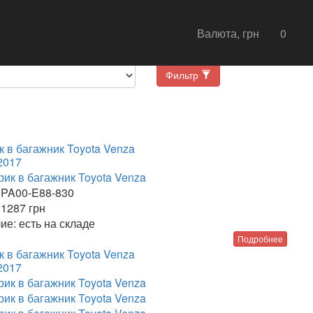
Валюта, грн
0
 категорию
Фильтровать
Фильтр
к в багажник Toyota Venza
2017
PA00-E88-830
1287
грн
ие:
есть на складе
Подробнее
к в багажник Toyota Venza
2017