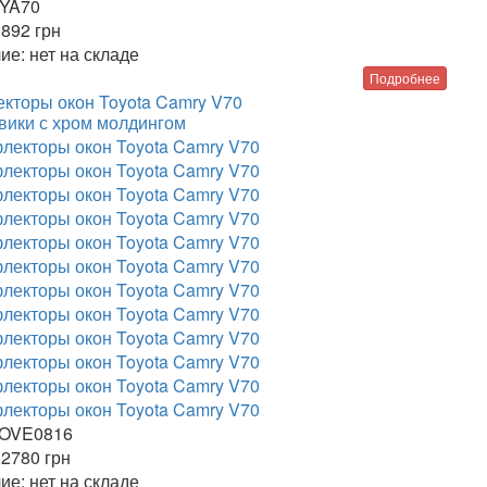
YA70
892
грн
ие:
нет на складе
Подробнее
кторы окон Toyota Camry V70
вики с хром молдингом
OVE0816
2780
грн
ие:
нет на складе