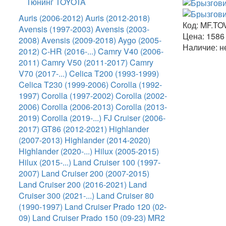
Тюнинг TOYOTA
Auris (2006-2012)
Auris (2012-2018)
Код:
MF.TO
Avensis (1997-2003)
Avensis (2003-
Цена:
158
2008)
Avensis (2009-2018)
Aygo (2005-
Наличие:
не
2012)
C-HR (2016-...)
Camry V40 (2006-
2011)
Camry V50 (2011-2017)
Camry
V70 (2017-...)
Celica T200 (1993-1999)
Celica T230 (1999-2006)
Corolla (1992-
1997)
Corolla (1997-2002)
Corolla (2002-
2006)
Corolla (2006-2013)
Corolla (2013-
2019)
Corolla (2019-...)
FJ Cruiser (2006-
2017)
GT86 (2012-2021)
Highlander
(2007-2013)
Highlander (2014-2020)
Highlander (2020-...)
Hilux (2005-2015)
Hilux (2015-...)
Land Cruiser 100 (1997-
2007)
Land Cruiser 200 (2007-2015)
Land Cruiser 200 (2016-2021)
Land
Cruiser 300 (2021-...)
Land Cruiser 80
(1990-1997)
Land Cruiser Prado 120 (02-
09)
Land Cruiser Prado 150 (09-23)
MR2