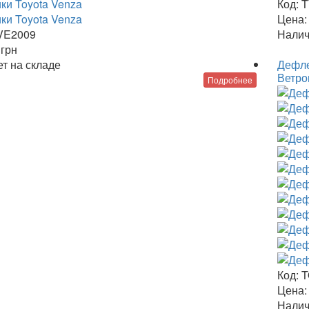
Код:
T
Цена:
VE2009
Налич
6
грн
т на складе
Дефле
Ветро
Подробнее
Код:
T
Цена:
Налич