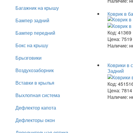
Наличие:
не
Багажник на крышу
Коврик в б
Бампер задний
Код:
41369
Бампер передний
Цена:
751
Бокс на крышу
Наличие:
не
Брызговики
Коврики в 
Воздухозаборник
Задний
Вставки в крылья
Код:
45151
Цена:
781
Выхлопная система
Наличие:
не
Дефлектор капота
Дефлекторы окон
Дополнительная оптикa