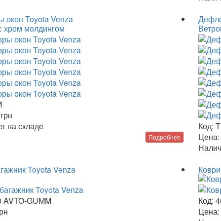
 окон Toyota Venza
Дефле
с хром молдингом
Ветро
M
3
грн
т на складе
Код:
T
Цена:
Подробнее
Налич
агажник Toyota Venza
Коври
3 AVTO-GUMM
Код:
4
рн
Цена: