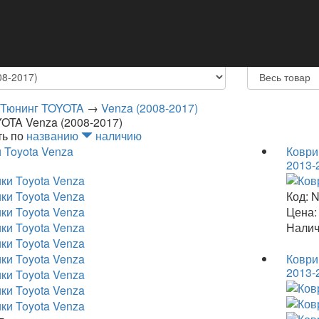
Контакты
е модель
3.Выберите
Тюнинг TOYOTA
→
Venza (2008-2017)
OTA Venza (2008-2017)
ть по
названию
наличию
 Toyota Venza
Коври
2013-
Код:
N
Цена:
Налич
Коври
2013-