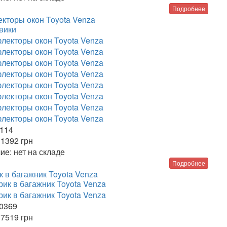
Подробнее
кторы окон Toyota Venza
вики
114
1392
грн
ие:
нет на складе
Подробнее
к в багажник Toyota Venza
0369
7519
грн