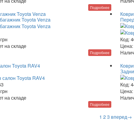
т на складе
Налич
Подробнее
агажник Toyota Venza
Коври
Перед
9
грн
Код:
4
т на складе
Цена:
Налич
Подробнее
салон Toyota RAV4
Коври
Задни
63
Код:
4
4
грн
Цена:
т на складе
Налич
Подробнее
1
2
3
вперед→