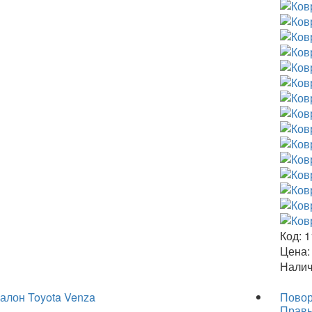
Код:
1
Цена:
Налич
салон Toyota Venza
Повор
Правы