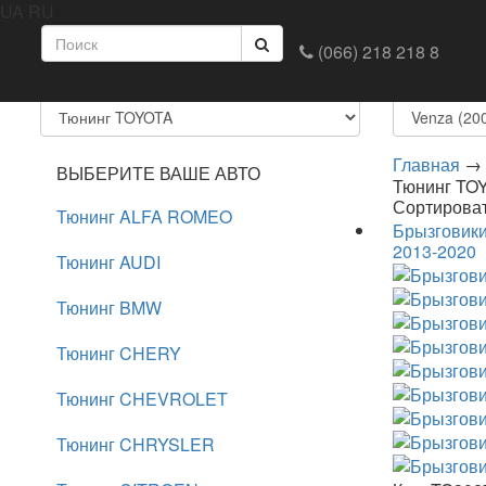
UA
RU
Главная
Доставка и оплата
Обмен и возврат
(066) 218 218 8
ВЫБЕРИТЕ МАРКУ И МОДЕЛЬ АВТОМОБИЛЯ
1.Выберите марку
2.Выберит
Главная
→
ВЫБЕРИТЕ ВАШЕ АВТО
Тюнинг TOY
Сортирова
Тюнинг ALFA ROMEO
Брызговики
2013-2020
Тюнинг AUDI
Тюнинг BMW
Тюнинг CHERY
Тюнинг CHEVROLET
Тюнинг CHRYSLER