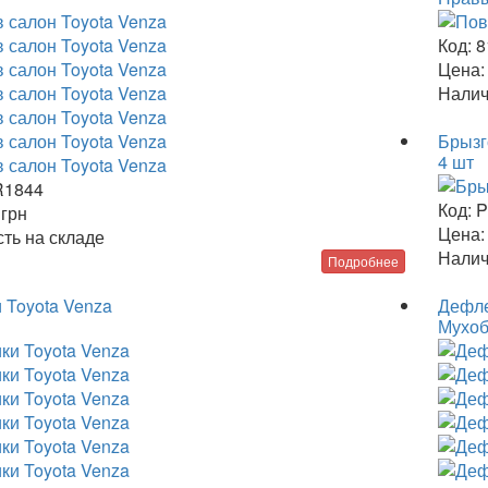
Код:
8
Цена:
Налич
Брызг
4 шт
1844
Код:
P
0
грн
Цена:
ть на складе
Налич
Подробнее
 Toyota Venza
Дефле
Мухоб