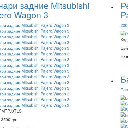
ари задние Mitsubishi
Р
jero Wagon 3
P
200
Код
Цен
Нал
Б
Поп
PMTPJ3TLS
13500
грн