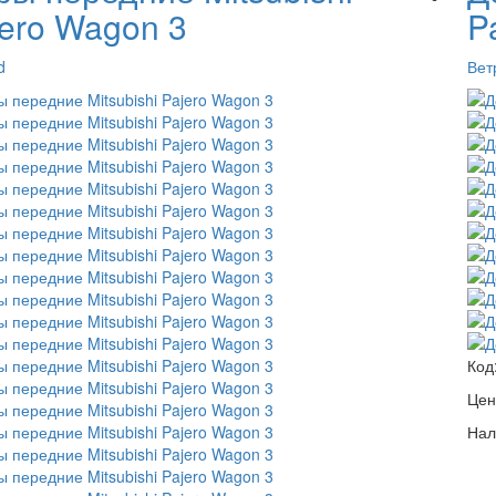
jero Wagon 3
P
d
Вет
Код
Цен
Нал