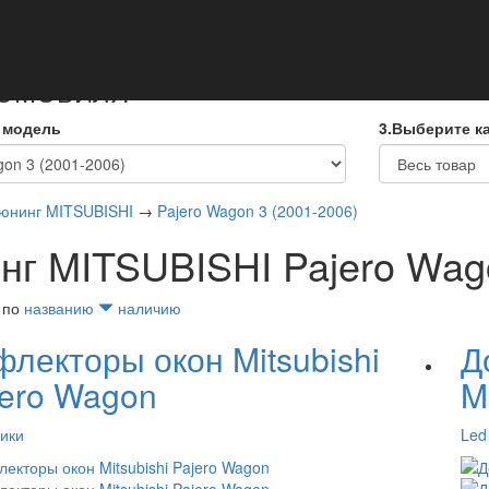
кты
ТОМОБИЛЯ
 модель
3.Выберите к
юнинг MITSUBISHI
→
Pajero Wagon 3 (2001-2006)
нг MITSUBISHI Pajero Wago
 по
названию
наличию
лекторы окон Mitsubishi
Д
jero Wagon
M
ики
Led