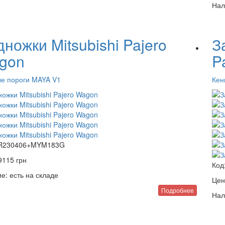
Нал
ножки Mitsubishi Pajero
З
gon
P
е пороги MAYA V1
Кен
R230406+MYM183G
9115
грн
Код
е:
есть на складе
Цен
Подробнее
Нал