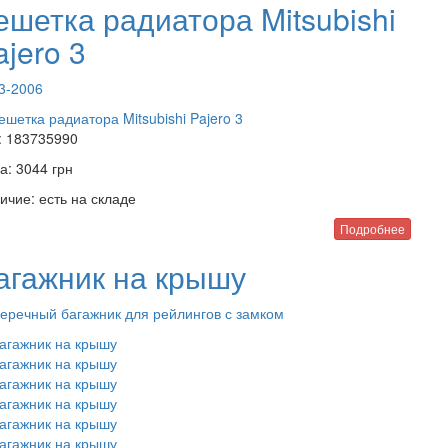
ешетка радиатора Mitsubishi
ajero 3
3-2006
:
183735990
а:
3044
грн
ичие:
есть на складе
Подробнее
агажник на крышу
еречный багажник для рейлингов с замком