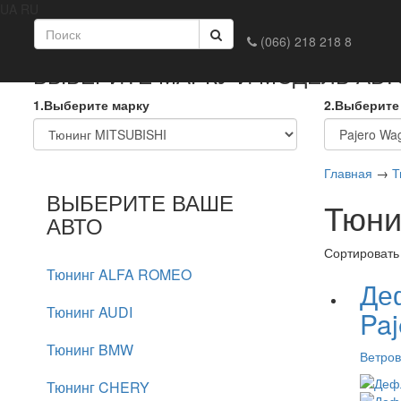
UA
RU
Главная
Доставка и оплата
Обмен и возврат
Конта
(066) 218 218 8
ВЫБЕРИТЕ МАРКУ И МОДЕЛЬ АВ
1.Выберите марку
2.Выберите
Главная
→
Т
ВЫБЕРИТЕ ВАШЕ
Тюни
АВТО
Сортировать
Тюнинг ALFA ROMEO
Деф
Тюнинг AUDI
Pa
Тюнинг BMW
Ветров
Тюнинг CHERY