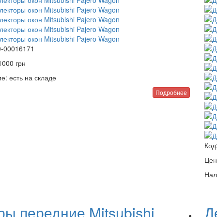
0-00016171
1000
грн
е:
есть на складе
Подробнее
Код
Цен
Нал
ы передние Mitsubishi
Д