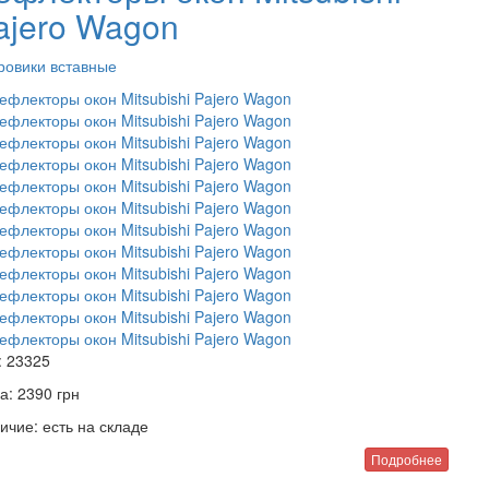
ajero Wagon
ровики вставные
:
23325
а:
2390
грн
ичие:
есть на складе
Подробнее