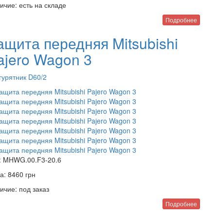
ичие:
есть на складе
Подробнее
ащита передняя Mitsubishi
ajero Wagon 3
гурятник D60/2
:
MHWG.00.F3-20.6
а:
8460
грн
ичие:
под заказ
Подробнее