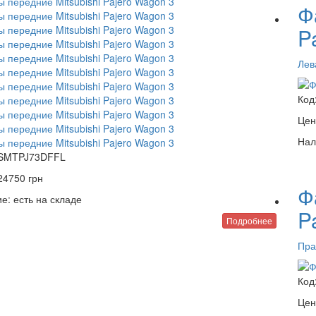
Ф
P
Лев
Код
Цен
Нал
SMTPJ73DFFL
24750
грн
Ф
е:
есть на складе
P
Подробнее
Пра
Код
Цен