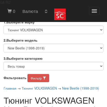
UA
RU
ВЫБЕРИТЕ МАРКУ И МОДЕЛЬ
0
Валюта
Toggle
АВТОМОБИЛЯ
navigati
1.Выберите марку
2.Выберите модель
3.Выберите категорию
Фильтровать
Фильтр
Главная
→
Тюнинг VOLKSWAGEN
→
New Beetle (1998-2019)
Тюнинг VOLKSWAGEN