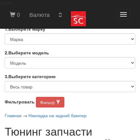
UA
RU
ВЫБЕРИТЕ МАРКУ И МОДЕЛЬ
0
Валюта
Toggle
АВТОМОБИЛЯ
navigati
1.Выберите марку
2.Выберите модель
3.Выберите категорию
Фильтровать
Фильтр
Главная
→
Накладка на задний бампер
Тюнинг запчасти