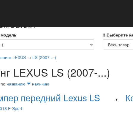
кты
ТОМОБИЛЯ
 модель
3.Выберите к
юнинг LEXUS
→
LS (2007-...)
нг LEXUS LS (2007-...)
 по
названию
наличию
мпер передний Lexus LS
К
013 F-Sport