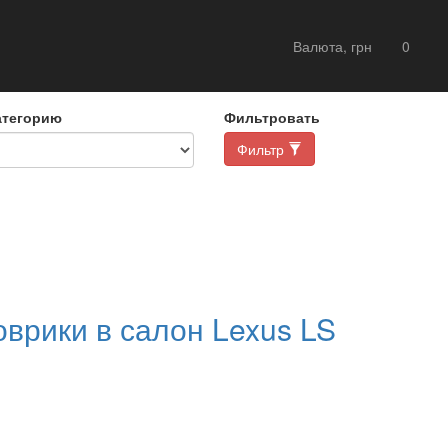
Валюта, грн
0
атегорию
Фильтровать
Фильтр
оврики в салон Lexus LS