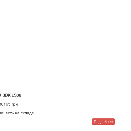
J-BDK-LS08
38165
грн
е:
есть на складе
Подробнее