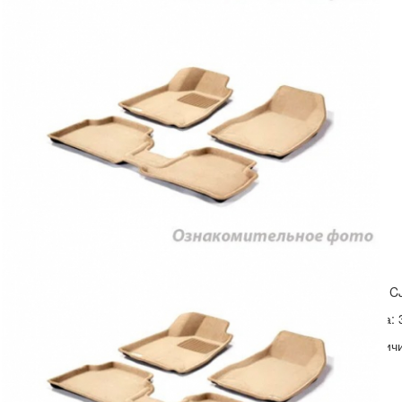
Тюнинг JAGUAR
Тюнинг JEEP
Тюнинг KIA
Тюнинг LAMBORGHINI
Тюнинг LAND ROVER
Тюнинг LEXUS
ES (2012-2018)
ES (2018-2024)
GS (1997-...)
GX (2003-2009)
GX (2010-2023)
IS (1998-
2005)
IS (2006-...)
LS (2007-...)
LX470 (1998-
Код:
C
2007)
LX570 (2008-2021)
LX600 (2022-...)
Цена:
NX (2015-...)
RX (1997-2003)
RX (2004-2009)
RX (2009-2015)
RX (2016-2022)
RX (2022-...)
Наличи
UX (2019-...)
Тюнинг MAZDA