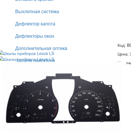
Выхлопная система
Дефлектор капота
Дефлекторы окон
Код:
B
Дополнительная оптикa
Цена:
Защита двигателя
Наличи
Защита задняя (кенгурятник)
Защита передняя (кенгурятник)
Зеркала
Зимняя накладка на решетку
Капот