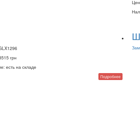
Цен
Нал
Ш
Зам
GLX1296
3515
грн
е:
есть на складе
Подробнее