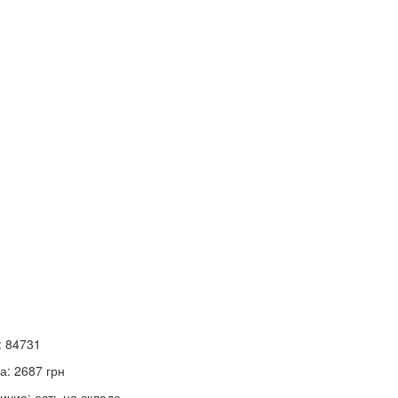
:
84731
а:
2687
грн
ичие:
есть на складе