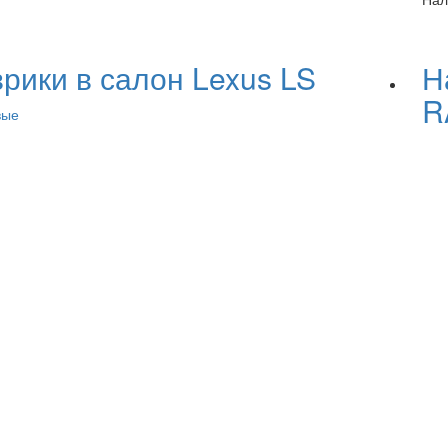
рики в салон Lexus LS
Н
R
вые