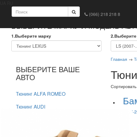
UA
RU
Главная
Доставка и оплата
Обмен и возврат
Конта
(066) 218 218 8
ВЫБЕРИТЕ МАРКУ И МОДЕЛЬ АВ
1.Выберите марку
2.Выберите
Главная
→
Т
ВЫБЕРИТЕ ВАШЕ
Тюни
АВТО
Сортировать
Тюнинг ALFA ROMEO
Ба
Тюнинг AUDI
2007-2
Тюнинг BMW
Тюнинг CHERY