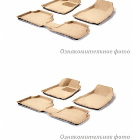
Тюнинг CHEVROLET
Тюнинг CHRYSLER
Тюнинг CITROEN
Тюнинг DAEWOO
Тюнинг DODGE
Тюнинг FIAT
Тюнинг FORD
Тюнинг HONDA
Тюнинг HUMMER
Тюнинг HYUNDAI
Тюнинг INFINITI