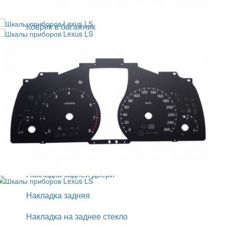
Кенгурятники
Коврик в багажник
Коврики в салон
Козырек
Комплект накладок
Комплект обвеса
Крылья
Молдинги дверей
Накладка задней двери
Накладка задняя
Накладка на заднее стекло