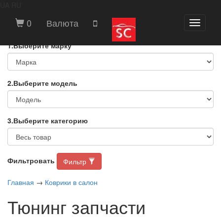
UA
RU
ВЫБЕРИТЕ МАРКУ И МОДЕЛЬ
0
Валюта
Toggle
АВТОМОБИЛЯ
navigati
1.Выберите марку
2.Выберите модель
3.Выберите категорию
Фильтровать
Фильтр
Главная
→
Коврики в салон
Тюнинг запчасти