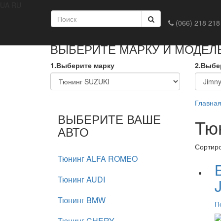
UA
RU
Главная
Доставка и оплата
Обмен и возврат
Конта
(066) 218 218
ВЫБЕРИТЕ МАРКУ И МОДЕЛ
1.Выберите марку
2.Выбе
Главна
ВЫБЕРИТЕ ВАШЕ
Тюн
АВТО
Сортир
Тюнинг ALFA ROMEO
Тюнинг AUDI
Тюнинг BMW
П
Тюнинг CHERY