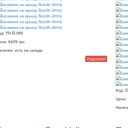
од:
YH-B-085
ена:
6429
грн
аличие:
есть на складе
Подробнее
Код:
O
Цена:
Налич