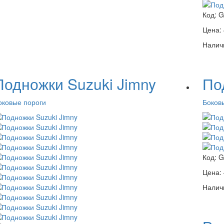
Код:
G
Цена:
Налич
Подножки Suzuki Jimny
По
оковые пороги
Боков
Код:
G
Цена:
Налич