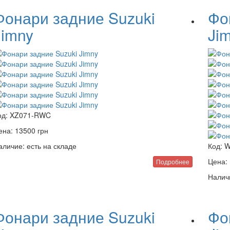
Фонари задние Suzuki
Фо
Jimny
Ji
од:
XZ071-RWC
ена:
13500
грн
аличие:
есть на складе
Код:
W
Цена:
Подробнее
Налич
Фонари задние Suzuki
Фо