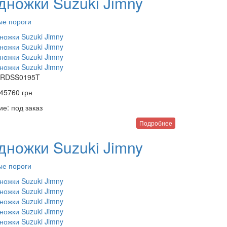
дножки Suzuki Jimny
ые пороги
RDSS0195T
45760
грн
ие:
под заказ
Подробнее
дножки Suzuki Jimny
ые пороги