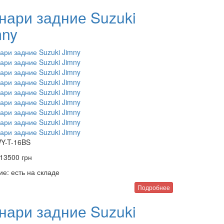
нари задние Suzuki
mny
Y-T-16BS
13500
грн
ие:
есть на складе
Подробнее
нари задние Suzuki