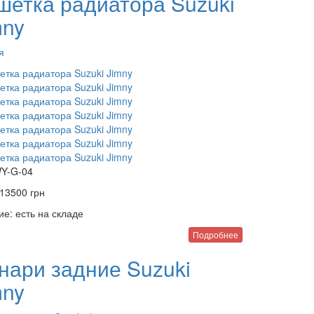
шетка радиатора Suzuki
mny
я
Y-G-04
13500
грн
ие:
есть на складе
Подробнее
нари задние Suzuki
mny