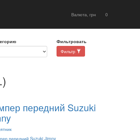
Валюта, грн
0
тегорию
Фильтровать
Фильтр
.)
мпер передний Suzuki
mny
рятник