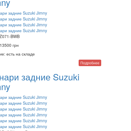
mny
Z071-BWB
13500
грн
ие:
есть на складе
Подробнее
нари задние Suzuki
mny