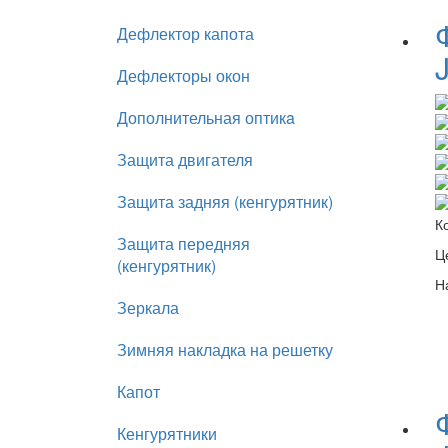
Дефлектор капота
Дефлекторы окон
Дополнительная оптикa
Защита двигателя
Защита задняя (кенгурятник)
К
Защита передняя
Ц
(кенгурятник)
Н
Зеркала
Зимняя накладка на решетку
Капот
Кенгурятники