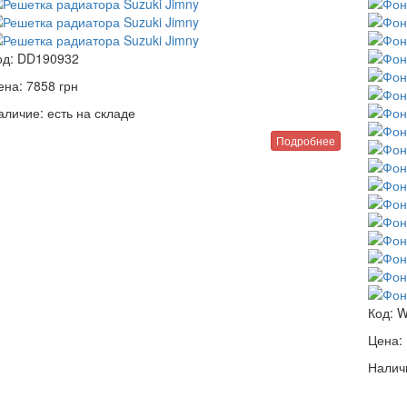
од:
DD190932
ена:
7858
грн
аличие:
есть на складе
Подробнее
Код:
W
Цена:
Налич