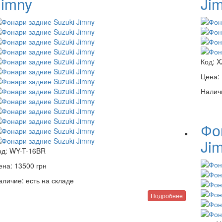
Jimny
Ji
Код:
X
Цена:
Налич
Фо
Ji
од:
WY-T-16BR
ена:
13500
грн
аличие:
есть на складе
Подробнее