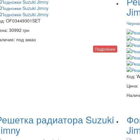
Ре
Ji
од:
OF03449301SET
Черна
ена:
30992
грн
аличие:
под заказ
Подробнее
Код:
W
Цена:
Налич
Решетка радиатора Suzuki
Фо
Jimny
Ji