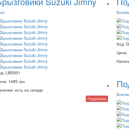
Брызговики Suzuki Jimny
По
 шт
Боков
Код:
G
Цена:
Налич
од:
LM3001
По
ена:
1485
грн
аличие:
есть на складе
Боков
Подробнее