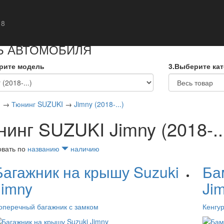
кты
 8
Ь АВТОМОБИЛЯ
рите модель
3.Выберите ка
я
→
Тюнинг SUZUKI
→
Jimny (2018-...)
инг SUZUKI Jimny (2018-..
овать по
названию
наличию
Багажник на крышу Suzuki
Ба
Jimny
Ji
оперечный багажник с замком
Кенгу