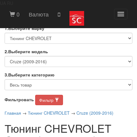
UA
RU
ВЫБЕРИТЕ МАРКУ И МОДЕЛЬ
0
Валюта
Toggle
АВТОМОБИЛЯ
navigati
1.Выберите марку
2.Выберите модель
3.Выберите категорию
Фильтровать
Фильтр
Главная
→
Тюнинг CHEVROLET
→
Cruze (2009-2016)
Тюнинг CHEVROLET