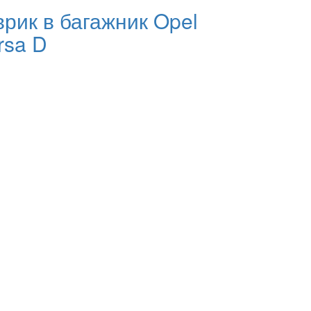
врик в багажник Opel
rsa D