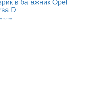
врик в багажник Opel
rsa D
я полка