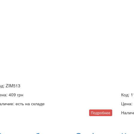
од:
ZIM513
ена:
409
грн
Код:
1
аличие:
есть на складе
Цена:
Налич
Подробнее