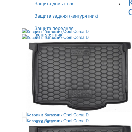
Защита двигателя
Защита задняя (кенгурятник)
Защита передняя
(кенгурятник)
Зеркала
Зимняя накладка на решетку
Капот
Кенгурятники
Коврик в багажник
Коврики в салон
Козырек