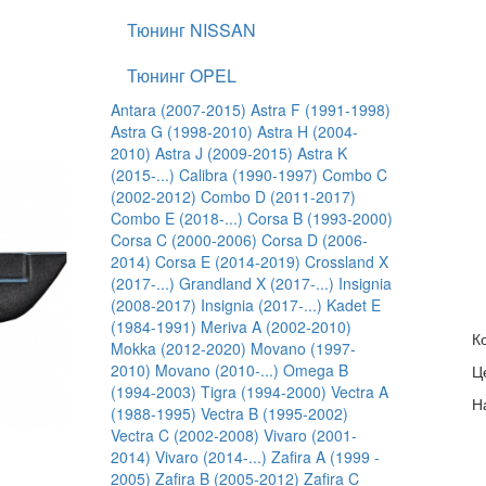
Тюнинг NISSAN
Тюнинг OPEL
Antara (2007-2015)
Astra F (1991-1998)
Astra G (1998-2010)
Astra H (2004-
2010)
Astra J (2009-2015)
Astra K
(2015-...)
Calibra (1990-1997)
Combo C
(2002-2012)
Combo D (2011-2017)
Combo E (2018-...)
Corsa B (1993-2000)
Corsa C (2000-2006)
Corsa D (2006-
2014)
Corsa E (2014-2019)
Crossland X
(2017-...)
Grandland X (2017-...)
Insignia
(2008-2017)
Insignia (2017-...)
Kadet E
(1984-1991)
Meriva A (2002-2010)
К
Mokka (2012-2020)
Movano (1997-
2010)
Movano (2010-...)
Omega B
Ц
(1994-2003)
Tigra (1994-2000)
Vectra A
Н
(1988-1995)
Vectra B (1995-2002)
Vectra C (2002-2008)
Vivaro (2001-
2014)
Vivaro (2014-...)
Zafira A (1999 -
2005)
Zafira B (2005-2012)
Zafira C