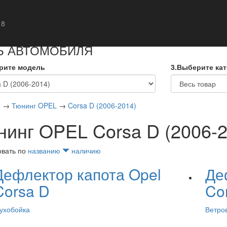
кты
 8
Ь АВТОМОБИЛЯ
рите модель
3.Выберите ка
я
→
Тюнинг OPEL
→
Corsa D (2006-2014)
нинг OPEL Corsa D (2006-2
овать по
названию
наличию
Дефлектор капота Opel
Де
Corsa D
Co
ухобойка
Ветро