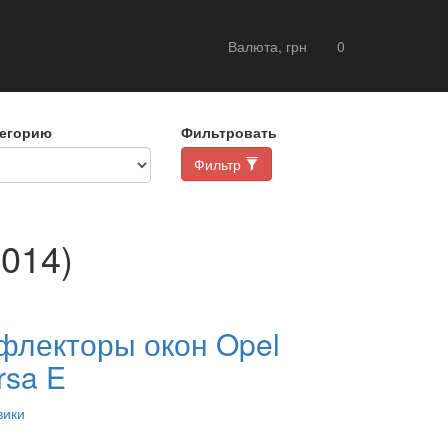
Валюта, грн
0
тегорию
Фильтровать
Фильтр
014)
флекторы окон Opel
rsa E
вики