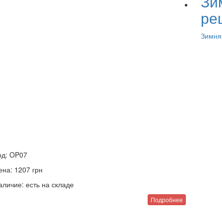
Зи
ре
Зимня
од:
OP07
ена:
1207
грн
аличие:
есть на складе
Подробнее