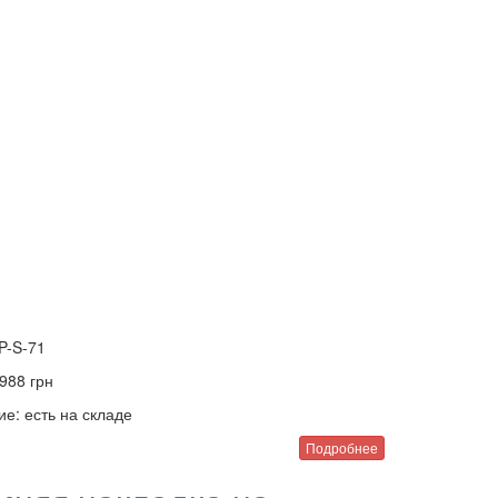
P-S-71
988
грн
ие:
есть на складе
Подробнее