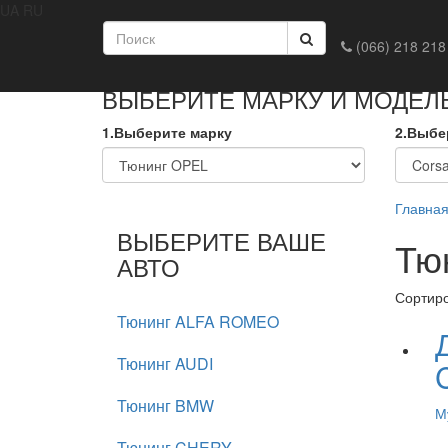
UA
RU
Главная
Доставка и оплата
Обмен и возврат
Конта
(066) 218 218
ВЫБЕРИТЕ МАРКУ И МОДЕЛ
1.Выберите марку
2.Выбе
Главна
ВЫБЕРИТЕ ВАШЕ
Тю
АВТО
Сортир
Тюнинг ALFA ROMEO
Тюнинг AUDI
Тюнинг BMW
М
Тюнинг CHERY