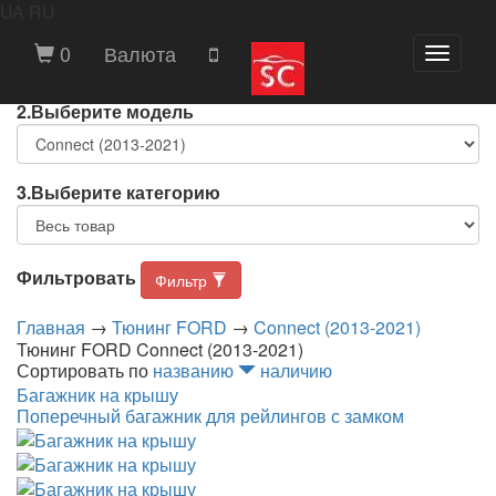
ВЫБЕРИТЕ МАРКУ И МОДЕЛЬ АВТОМОБИЛЯ
UA
RU
1.Выберите марку
0
Валюта
Toggle
navigat
2.Выберите модель
3.Выберите категорию
Фильтровать
Фильтр
Главная
→
Тюнинг FORD
→
Connect (2013-2021)
Тюнинг FORD Connect (2013-2021)
Сортировать по
названию
наличию
Багажник на крышу
Поперечный багажник для рейлингов с замком