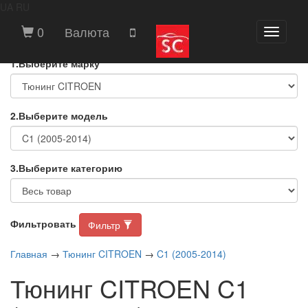
UA
RU
ВЫБЕРИТЕ МАРКУ И МОДЕЛЬ
0
Валюта
Toggle
АВТОМОБИЛЯ
navigati
1.Выберите марку
2.Выберите модель
3.Выберите категорию
Фильтровать
Фильтр
Главная
→
Тюнинг CITROEN
→
C1 (2005-2014)
Тюнинг CITROEN C1