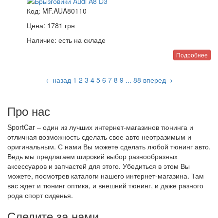
Код:
MF.AUA80110
Цена:
1781
грн
Наличие:
есть на складе
Подробнее
←назад
1
2
3
4
5
6
7
8
9
...
88
вперед→
Про нас
SportCar – один из лучших интернет-магазинов тюнинга и
отличная возможность сделать свое авто неотразимым и
оригинальным. С нами Вы можете сделать любой тюнинг авто.
Ведь мы предлагаем широкий выбор разнообразных
аксессуаров и запчастей для этого. Убедиться в этом Вы
можете, посмотрев каталоги нашего интернет-магазина. Там
вас ждет и тюнинг оптика, и внешний тюнинг, и даже разного
рода спорт сиденья.
Следите за нами