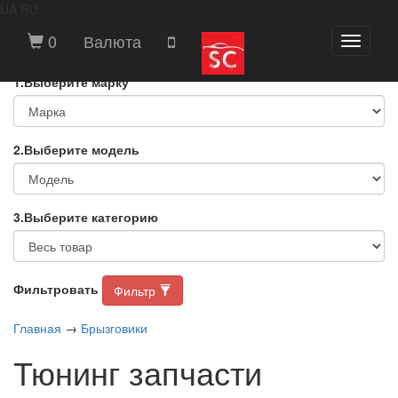
UA
RU
ВЫБЕРИТЕ МАРКУ И МОДЕЛЬ
0
Валюта
Toggle
АВТОМОБИЛЯ
navigati
1.Выберите марку
2.Выберите модель
3.Выберите категорию
Фильтровать
Фильтр
Главная
→
Брызговики
Тюнинг запчасти