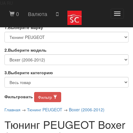
UA
RU
ВЫБЕРИТЕ МАРКУ И МОДЕЛЬ
0
Валюта
Toggle
АВТОМОБИЛЯ
navigati
1.Выберите марку
2.Выберите модель
3.Выберите категорию
Фильтровать
Фильтр
Главная
→
Тюнинг PEUGEOT
→
Boxer (2006-2012)
Тюнинг PEUGEOT Boxer