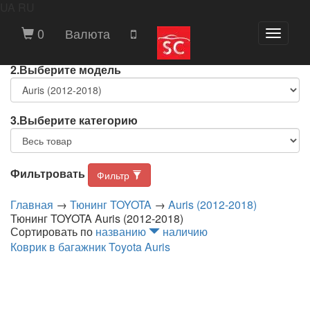
ВЫБЕРИТЕ МАРКУ И МОДЕЛЬ АВТОМОБИЛЯ
UA
RU
1.Выберите марку
0
Валюта
Toggle
navigat
2.Выберите модель
3.Выберите категорию
Фильтровать
Фильтр
Главная
→
Тюнинг TOYOTA
→
Auris (2012-2018)
Тюнинг TOYOTA Auris (2012-2018)
Сортировать по
названию
наличию
Коврик в багажник Toyota Auris