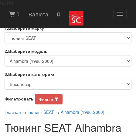
UA
RU
ВЫБЕРИТЕ МАРКУ И МОДЕЛЬ
0
Валюта
Toggle
АВТОМОБИЛЯ
navigati
1.Выберите марку
2.Выберите модель
3.Выберите категорию
Фильтровать
Фильтр
Главная
→
Тюнинг SEAT
→
Alhambra (1996-2000)
Тюнинг SEAT Alhambra