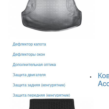
Брызговики
Воздухозаборник
Вставки в крылья
Выхлопная система
Дефлектор капота
Дефлекторы окон
Дополнительная оптикa
Ко
Защита двигателя
Ac
Защита задняя (кенгурятник)
Защита передняя (кенгурятник)
Зеркала