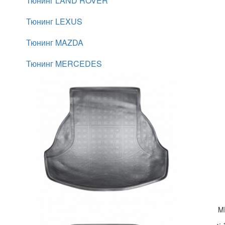
Тюнинг LAND ROVER
Тюнинг LEXUS
Тюнинг MAZDA
Тюнинг MERCEDES
Тюнинг MINI
Тюнинг MITSUBISHI
Тюнинг NISSAN
Тюнинг OPEL
Тюнинг PEUGEOT
Тюнинг PORSCHE
Код:
M
Тюнинг RANGE ROVER
Цена: