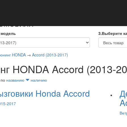
кты
ТОМОБИЛЯ
 модель
3.Выберите к
юнинг HONDA
→
Accord (2013-2017)
нг HONDA Accord (2013-20
 по
названию
наличию
ызговики Honda Accord
Д
A
015-2017
Вет