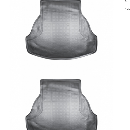
Тюнинг RENAULT
Наличи
Тюнинг SEAT
Тюнинг SKODA
Тюнинг SMART
Тюнинг SSANG YONG
Тюнинг SUBARU
Тюнинг SUZUKI
Тюнинг TESLA
Тюнинг TOYOTA
Тюнинг VOLKSWAGEN
Тюнинг VOLVO