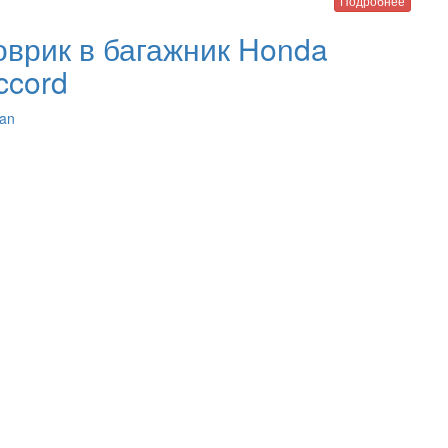
Подробнее
оврик в багажник Honda
ccord
an