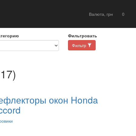
Валюта, грн
0
атегорию
Фильтровать
Фильтр
17)
ефлекторы окон Honda
ccord
ровики