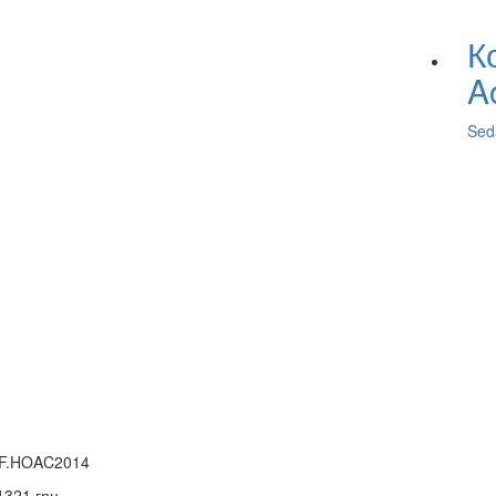
К
A
Sed
F.HOAC2014
1321
грн