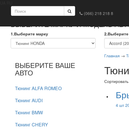
UA
RU
Главная
Доставка и оплата
Обмен и возврат
Конта
(066) 218 218 8
ВЫБЕРИТЕ МАРКУ И МОДЕЛЬ АВ
1.Выберите марку
2.Выберите
Главная
→
Т
ВЫБЕРИТЕ ВАШЕ
Тюни
АВТО
Сортировать
Тюнинг ALFA ROMEO
Бр
Тюнинг AUDI
4 шт 2
Тюнинг BMW
Тюнинг CHERY