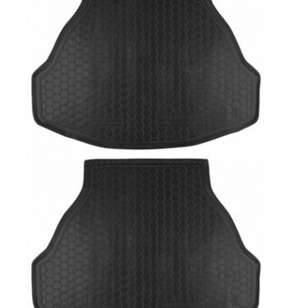
Зимняя накладка на решетку
Капот
Кенгурятники
Коврик в багажник
Коврики в салон
Козырек
Комплект накладок
Комплект обвеса
Крылья
Молдинги дверей
Накладка задней двери