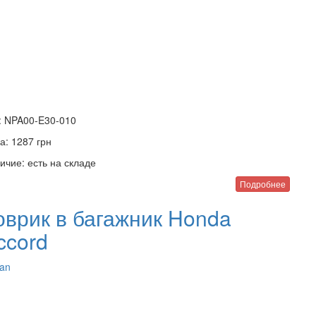
:
NPA00-E30-010
а:
1287
грн
ичие:
есть на складе
Подробнее
оврик в багажник Honda
ccord
an