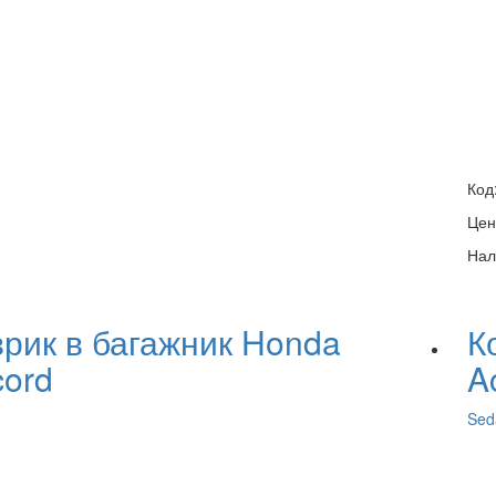
Код
Цен
Нал
врик в багажник Honda
К
cord
A
Sed