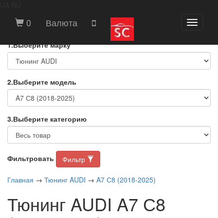
UA
RU
ВЫБЕРИТЕ МАРКУ И МОДЕЛЬ
0
Валюта
Toggle
АВТОМОБИЛЯ
navigati
1.Выберите марку
2.Выберите модель
3.Выберите категорию
Фильтровать
Фильтр
Главная
→
Тюнинг AUDI
→
A7 С8 (2018-2025)
Тюнинг AUDI A7 С8