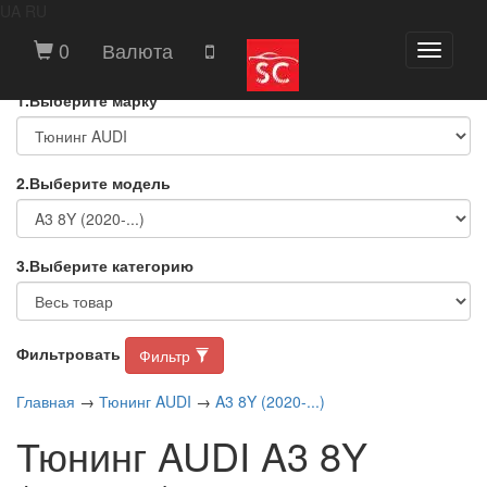
UA
RU
ВЫБЕРИТЕ МАРКУ И МОДЕЛЬ
0
Валюта
Toggle
АВТОМОБИЛЯ
navigati
1.Выберите марку
2.Выберите модель
3.Выберите категорию
Фильтровать
Фильтр
Главная
→
Тюнинг AUDI
→
A3 8Y (2020-...)
Тюнинг AUDI A3 8Y