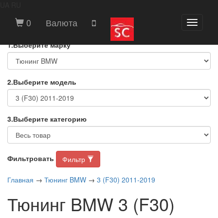
UA
RU
ВЫБЕРИТЕ МАРКУ И МОДЕЛЬ
0
Валюта
Toggle
АВТОМОБИЛЯ
navigati
1.Выберите марку
2.Выберите модель
3.Выберите категорию
Фильтровать
Фильтр
Главная
→
Тюнинг BMW
→
3 (F30) 2011-2019
Тюнинг BMW 3 (F30)