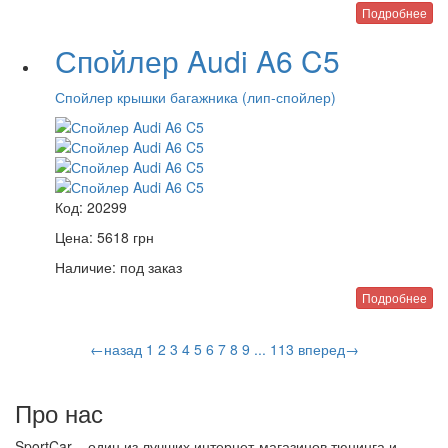
Подробнее
Спойлер Audi A6 C5
Спойлер крышки багажника (лип-спойлер)
Код:
20299
Цена:
5618
грн
Наличие:
под заказ
Подробнее
←назад
1
2
3
4
5
6
7
8
9
...
113
вперед→
Про нас
SportCar – один из лучших интернет-магазинов тюнинга и