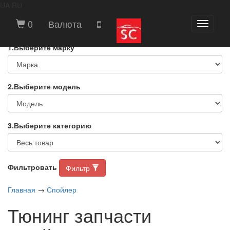
UA
RU
ВЫБЕРИТЕ МАРКУ И МОДЕЛЬ
0
Валюта
Toggle
АВТОМОБИЛЯ
navigati
1.Выберите марку
2.Выберите модель
3.Выберите категорию
Фильтровать
Фильтр
Главная
→
Спойлер
Тюнинг запчасти