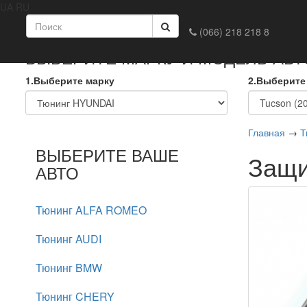
UA
RU
Главная
Доставка и оплата
Обмен и возврат
Конта
(066) 218 218 8
ВЫБЕРИТЕ МАРКУ И МОДЕЛЬ АВ
1.Выберите марку
2.Выберите
Главная
→
Т
ВЫБЕРИТЕ ВАШЕ
Защи
АВТО
Тюнинг ALFA ROMEO
Тюнинг AUDI
Тюнинг BMW
Тюнинг CHERY