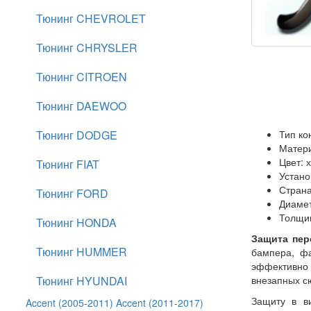
Тюнинг CHEVROLET
Тюнинг CHRYSLER
Тюнинг CITROEN
Тюнинг DAEWOO
Тюнинг DODGE
Тип ко
Матери
Цвет: 
Тюнинг FIAT
Устано
Страна
Тюнинг FORD
Диамет
Толщин
Тюнинг HONDA
Защита пер
Тюнинг HUMMER
бампера, фа
эффективно 
Тюнинг HYUNDAI
внезапных с
Защиту в ви
Accent (2005-2011)
Accent (2011-2017)