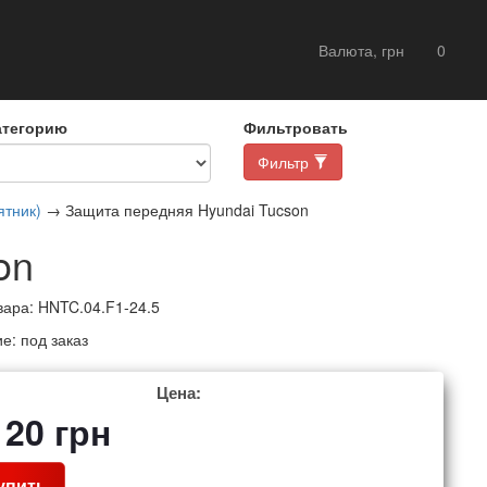
Валюта, грн
0
атегорию
Фильтровать
Фильтр
ятник)
→ Защита передняя Hyundai Tucson
on
вара:
HNTC.04.F1-24.5
ие:
под заказ
Цена:
120
грн
упить