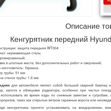
Описание то
Кенгурятник передний Hyund
нструкции: защита передняя WT004
ал: нержавеющая сталь;
хромированный;
вка в штатные места, без дополнительных работ и сверлений;
-изготовитель: Украина.
р трубы: 51 мм
а стенок трубы: 1,6 мм
едняя
для автомобиля являет собой большой сварной бампер из
р, капота и облицовки радиатора, особенно при частых поезд
использовать во время езды по снежным заметам и сугробам, а
юрпризов, таких как открытые ветром гаражные ворота или неожид
де кенгурятника принято устанавливать на внедорожники, ми