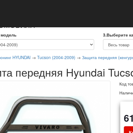
кты
ТОМОБИЛЯ
 модель
3.Выберите к
юнинг HYUNDAI
→
Tucson (2004-2009)
→
Защита передняя (кенгур
та передняя Hyundai Tucs
Код то
Налич
6
К