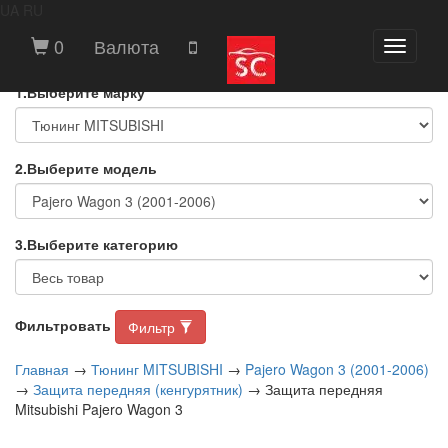
UA
RU
ВЫБЕРИТЕ МАРКУ И МОДЕЛЬ
0
Валюта
Toggle
АВТОМОБИЛЯ
navigati
1.Выберите марку
2.Выберите модель
3.Выберите категорию
Фильтровать
Фильтр
Главная
→
Тюнинг MITSUBISHI
→
Pajero Wagon 3 (2001-2006)
→
Защита передняя (кенгурятник)
→ Защита передняя
Mitsubishi Pajero Wagon 3