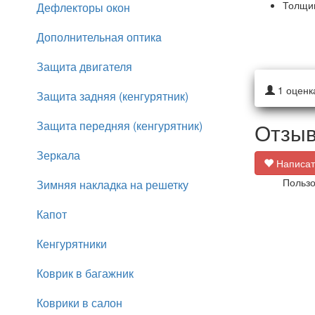
Толщин
Дефлекторы окон
Дополнительная оптикa
Защита двигателя
1
оценк
Защита задняя (кенгурятник)
Защита передняя (кенгурятник)
Отзыв
Зеркала
Написат
Пользо
Зимняя накладка на решетку
Капот
Кенгурятники
Коврик в багажник
Коврики в салон