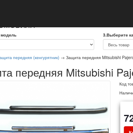
кты
ТОМОБИЛЯ
 модель
3.Выберите к
ащита передняя (кенгурятник)
→ Защита передняя Mitsubishi Paje
та передняя Mitsubishi Pa
Код то
Налич
7
К