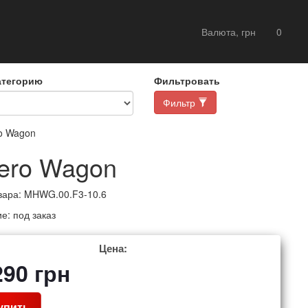
Валюта, грн
0
атегорию
Фильтровать
Фильтр
ro Wagon
jero Wagon
вара:
MHWG.00.F3-10.6
ие:
под заказ
Цена:
290
грн
упить