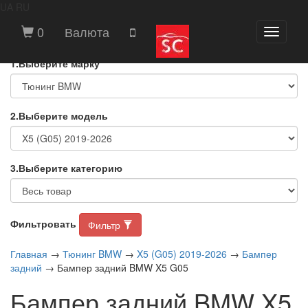
UA
RU
ВЫБЕРИТЕ МАРКУ И МОДЕЛЬ
0
Валюта
Toggle
АВТОМОБИЛЯ
navigati
1.Выберите марку
2.Выберите модель
3.Выберите категорию
Фильтровать
Фильтр
Главная
→
Тюнинг BMW
→
X5 (G05) 2019-2026
→
Бампер
задний
→ Бампер задний BMW X5 G05
Бампер задний BMW X5