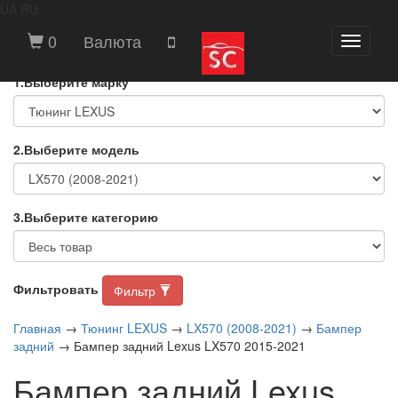
UA
RU
ВЫБЕРИТЕ МАРКУ И МОДЕЛЬ
0
Валюта
Toggle
АВТОМОБИЛЯ
navigati
1.Выберите марку
2.Выберите модель
3.Выберите категорию
Фильтровать
Фильтр
Главная
→
Тюнинг LEXUS
→
LX570 (2008-2021)
→
Бампер
задний
→ Бампер задний Lexus LX570 2015-2021
Бампер задний Lexus