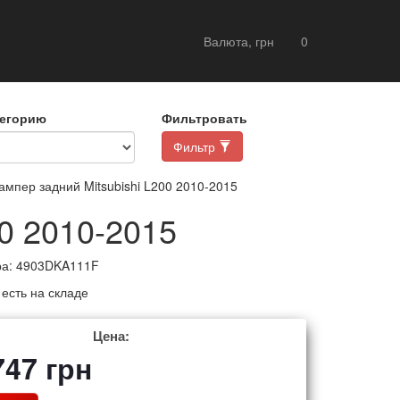
Валюта, грн
0
тегорию
Фильтровать
Фильтр
мпер задний Mitsubishi L200 2010-2015
00 2010-2015
ра:
4903DKA111F
:
есть на складе
Цена:
747
грн