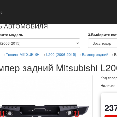
кты
 8
Ь АВТОМОБИЛЯ
рите модель
3.Выберите ка
я
→
Тюнинг MITSUBISHI
→
L200 (2006-2015)
→
Бампер задний
→ Ба
мпер задний Mitsubishi L2
Код това
Наличие
23