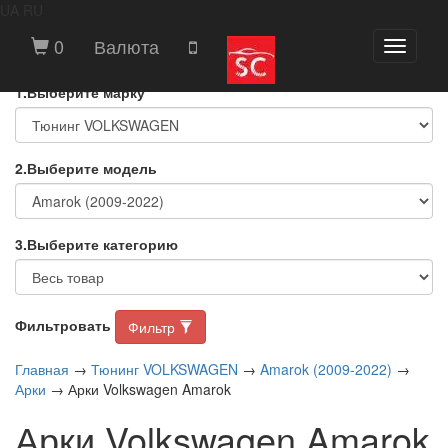
UA
RU
ВЫБЕРИТЕ МАРКУ И МОДЕЛЬ
0
Валюта
Toggle
АВТОМОБИЛЯ
navigati
1.Выберите марку
2.Выберите модель
3.Выберите категорию
Фильтровать
Фильтр
Главная
→
Тюнинг VOLKSWAGEN
→
Amarok (2009-2022)
→
Арки
→ Арки Volkswagen Amarok
Арки Volkswagen Amarok