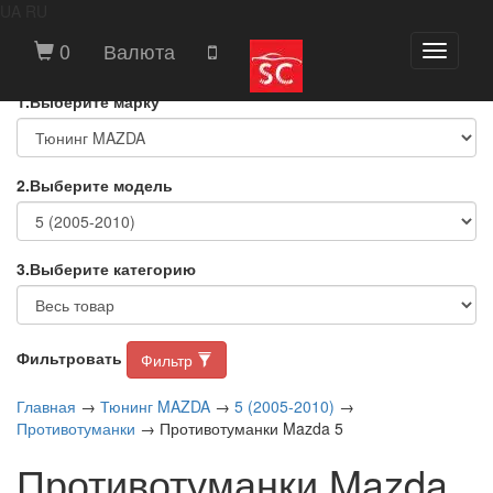
UA
RU
ВЫБЕРИТЕ МАРКУ И МОДЕЛЬ
0
Валюта
Toggle
АВТОМОБИЛЯ
navigati
1.Выберите марку
2.Выберите модель
3.Выберите категорию
Фильтровать
Фильтр
Главная
→
Тюнинг MAZDA
→
5 (2005-2010)
→
Противотуманки
→ Противотуманки Mazda 5
Противотуманки Mazda