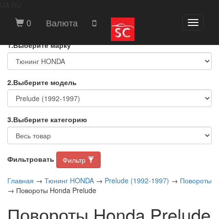
UA
RU
ВЫБЕРИТЕ МАРКУ И МОДЕЛЬ
0
Валюта
Toggle
АВТОМОБИЛЯ
navigati
1.Выберите марку
2.Выберите модель
3.Выберите категорию
Фильтровать
Фильтр
Главная
→
Тюнинг HONDA
→
Prelude (1992-1997)
→
Повороты
→ Повороты Honda Prelude
Повороты Honda Prelude