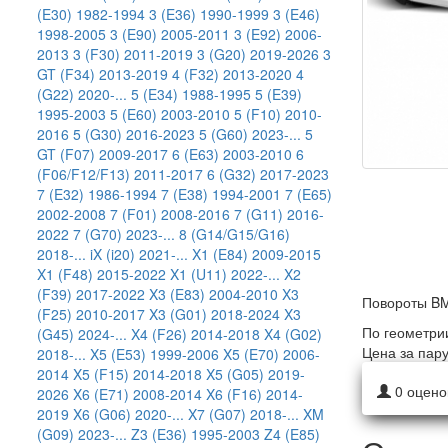
(E30) 1982-1994
3 (E36) 1990-1999
3 (E46)
1998-2005
3 (E90) 2005-2011
3 (E92) 2006-
2013
3 (F30) 2011-2019
3 (G20) 2019-2026
3
GT (F34) 2013-2019
4 (F32) 2013-2020
4
(G22) 2020-...
5 (E34) 1988-1995
5 (E39)
1995-2003
5 (E60) 2003-2010
5 (F10) 2010-
2016
5 (G30) 2016-2023
5 (G60) 2023-...
5
GT (F07) 2009-2017
6 (E63) 2003-2010
6
(F06/F12/F13) 2011-2017
6 (G32) 2017-2023
7 (E32) 1986-1994
7 (E38) 1994-2001
7 (E65)
2002-2008
7 (F01) 2008-2016
7 (G11) 2016-
2022
7 (G70) 2023-...
8 (G14/G15/G16)
2018-...
iX (i20) 2021-...
X1 (E84) 2009-2015
X1 (F48) 2015-2022
X1 (U11) 2022-...
X2
(F39) 2017-2022
X3 (E83) 2004-2010
X3
Повороты BM
(F25) 2010-2017
X3 (G01) 2018-2024
X3
По геометри
(G45) 2024-...
X4 (F26) 2014-2018
X4 (G02)
Цена за пар
2018-...
X5 (E53) 1999-2006
X5 (E70) 2006-
2014
X5 (F15) 2014-2018
X5 (G05) 2019-
0
оцено
2026
X6 (E71) 2008-2014
X6 (F16) 2014-
2019
X6 (G06) 2020-...
X7 (G07) 2018-...
XM
(G09) 2023-...
Z3 (E36) 1995-2003
Z4 (E85)