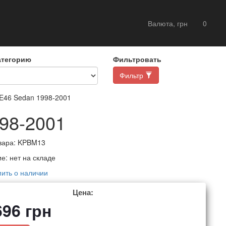
Валюта, грн
0
атегорию
Фильтровать
Фильтр
46 Sedan 1998-2001
98-2001
вара:
KPBM13
ие:
нет на складе
ить о наличии
Цена:
696
грн