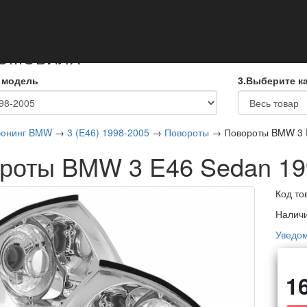
кты
ТОМОБИЛЯ
 модель
3.Выберите к
юнинг BMW
→
3 (E46) 1998-2005
→
Повороты
→ Повороты BMW 3 E
роты BMW 3 E46 Sedan 19
Код то
Налич
Уведом
1