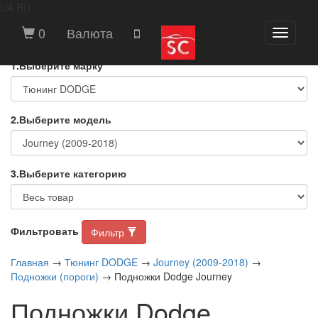
UA
RU
ВЫБЕРИТЕ МАРКУ И МОДЕЛЬ
0
Валюта
Toggle
АВТОМОБИЛЯ
navigati
1.Выберите марку
2.Выберите модель
3.Выберите категорию
Фильтровать
Фильтр
Главная
→
Тюнинг DODGE
→
Journey (2009-2018)
→
Подножки (пороги)
→ Подножки Dodge Journey
Подножки Dodge