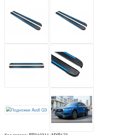
Код товара:
BR010311+MYB173