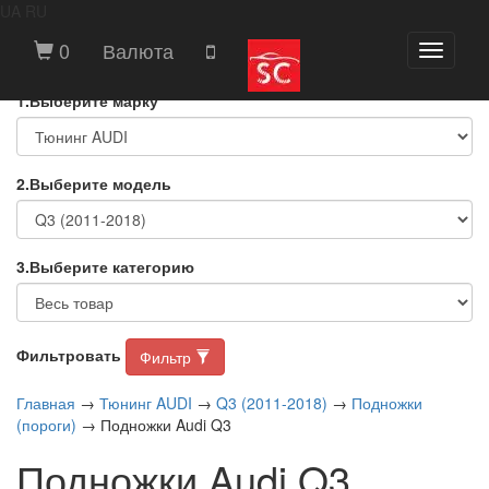
UA
RU
ВЫБЕРИТЕ МАРКУ И МОДЕЛЬ
0
Валюта
Toggle
АВТОМОБИЛЯ
navigati
1.Выберите марку
2.Выберите модель
3.Выберите категорию
Фильтровать
Фильтр
Главная
→
Тюнинг AUDI
→
Q3 (2011-2018)
→
Подножки
(пороги)
→ Подножки Audi Q3
Подножки Audi Q3