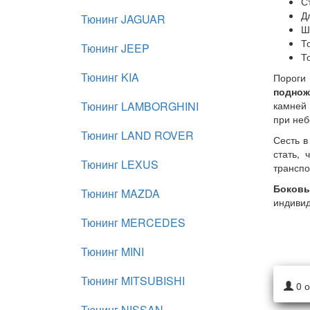
С
Д
Тюнинг JAGUAR
Ш
Т
Тюнинг JEEP
Т
Тюнинг KIA
Пороги 
поднож
Тюнинг LAMBORGHINI
камней
при неб
Тюнинг LAND ROVER
Сесть в
стать,
Тюнинг LEXUS
транспо
Боковы
Тюнинг MAZDA
индиви
Тюнинг MERCEDES
Тюнинг MINI
Тюнинг MITSUBISHI
0
о
Тюнинг NISSAN