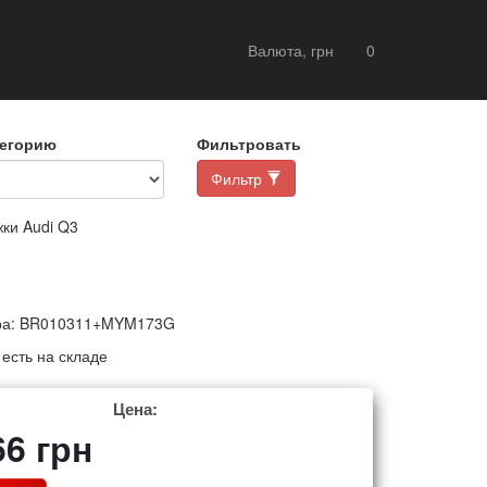
Валюта, грн
0
тегорию
Фильтровать
Фильтр
ки Audi Q3
ра:
BR010311+MYM173G
:
есть на складе
Цена:
66
грн