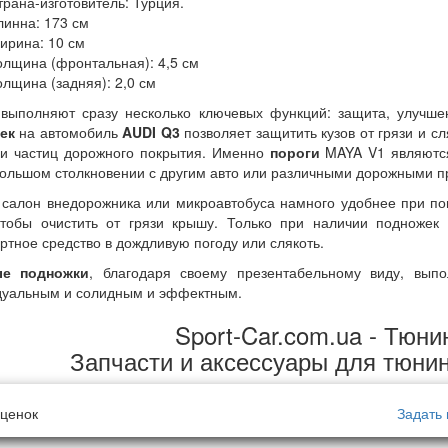
трана-изготовитель: Турция.
линна: 173 см
ирина: 10 см
олщина (фронтальная): 4,5 см
олщина (задняя): 2,0 см
выполняют сразу несколько ключевых функций: защита, улучше
ек
на автомобиль
AUDI Q3
позволяет защитить кузов от грязи и с
 и частиц дорожного покрытия. Именно
пороги
MAYA V1 являются
ольшом столкновении с другим авто или различными дорожными пр
 салон внедорожника или микроавтобуса намного удобнее при п
 чтобы очистить от грязи крышу. Только при наличии подножек
ртное средство в дождливую погоду или слякоть.
е подножки
, благодаря своему презентабельному виду, вы
дуальным и солидным и эффектным.
Sport-Car.com.ua - Тюни
Запчасти и аксессуары для тюни
ценок
Задать 