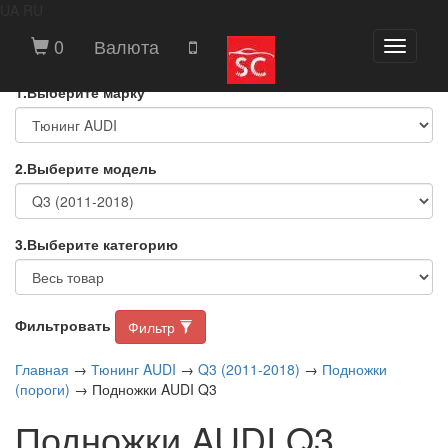
UA
RU
ВЫБЕРИТЕ МАРКУ И МОДЕЛЬ
0
Валюта
Toggle
АВТОМОБИЛЯ
navigati
1.Выберите марку
2.Выберите модель
3.Выберите категорию
Фильтровать
Фильтр
Главная
→
Тюнинг AUDI
→
Q3 (2011-2018)
→
Подножки
(пороги)
→ Подножки AUDI Q3
Подножки AUDI Q3