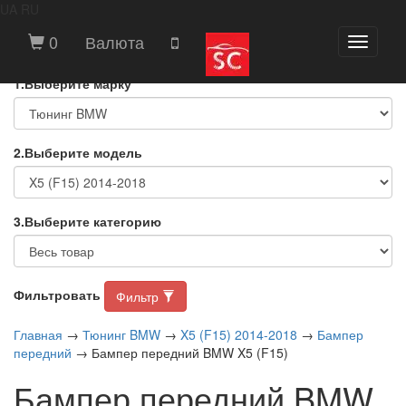
UA
RU
ВЫБЕРИТЕ МАРКУ И МОДЕЛЬ
0
Валюта
Toggle
АВТОМОБИЛЯ
navigati
1.Выберите марку
2.Выберите модель
3.Выберите категорию
Фильтровать
Фильтр
Главная
→
Тюнинг BMW
→
X5 (F15) 2014-2018
→
Бампер
передний
→ Бампер передний BMW X5 (F15)
Бампер передний BMW