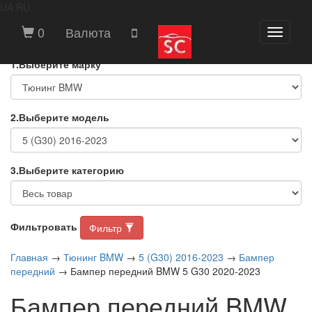
UA
RU
ВЫБЕРИТЕ МАРКУ И МОДЕЛЬ
0
Валюта
Toggle
АВТОМОБИЛЯ
navigati
1.Выберите марку
2.Выберите модель
3.Выберите категорию
Фильтровать
Фильтр
Главная
→
Тюнинг BMW
→
5 (G30) 2016-2023
→
Бампер
передний
→ Бампер передний BMW 5 G30 2020-2023
Бампер передний BMW