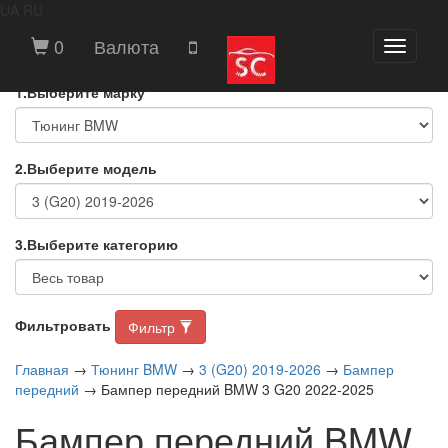
UA
RU
ВЫБЕРИТЕ МАРКУ И МОДЕЛЬ
0
Валюта
Toggle
АВТОМОБИЛЯ
navigati
1.Выберите марку
2.Выберите модель
3.Выберите категорию
Фильтровать
Фильтр
Главная
→
Тюнинг BMW
→
3 (G20) 2019-2026
→
Бампер
передний
→ Бампер передний BMW 3 G20 2022-2025
Бампер передний BMW